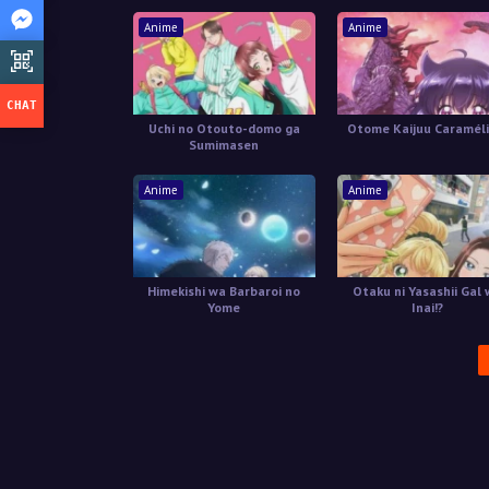
Anime
Anime
Uchi no Otouto-domo ga
Otome Kaijuu Caraméli
Sumimasen
Anime
Anime
Himekishi wa Barbaroi no
Otaku ni Yasashii Gal
Yome
Inai!?