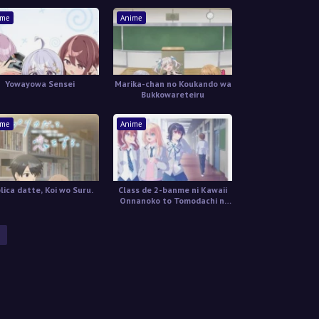
ime
Anime
Yowayowa Sensei
Marika-chan no Koukando wa
Bukkowareteiru
ime
Anime
lica datte, Koi wo Suru.
Class de 2-banme ni Kawaii
Onnanoko to Tomodachi ni
Natta