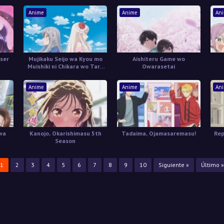
Anime
Anime
An
ser
Mujikaku Seijo wa Kyou mo
Aishiteru Game wo
Muishiki ni Chikara wo Tare
Owarasetai
Nagasu
Anime
Anime
An
 wa
Kanojo, Okarishimasu 5th
Tadaima, Ojamasaremasu!
Rep
Season
1
2
3
4
5
6
7
8
9
10
Siguiente »
Último »