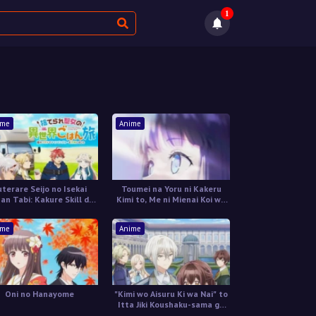
1
ime
Anime
uterare Seijo no Isekai
Toumei na Yoru ni Kakeru
an Tabi: Kakure Skill de
Kimi to, Me ni Mienai Koi wo
mping Car wo Shoukan
Shita.
shimashita
ime
Anime
Oni no Hanayome
"Kimi wo Aisuru Ki wa Nai" to
Itta Jiki Koushaku-sama ga
Nazeka Dekiai shitekimasu