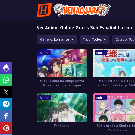
Ver Anime Online Gratis Sub Español Latino
Género:
Romance
Tipo:
Todos
Estado:
Tod
Anime
Anime
Futsutsuka na Akujo dewa
Hanaori-san wa Tens
Gozaimasu ga: Suuguu
shitemo Kenka ga Shi
Chouso Torikae Den
Anime
Anime
Tenkosaki
Seihantai na Kimi to B
2nd Season