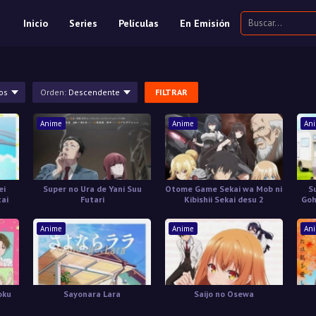
Inicio
Series
Películas
En Emisión
os
Orden:
Descendente
FILTRAR
Anime
Anime
An
ei
Super no Ura de Yani Suu
Otome Game Sekai wa Mob ni
S
tai
Futari
Kibishii Sekai desu 2
Goh
Ca
Anime
Anime
An
oku
Sayonara Lara
Saijo no Osewa