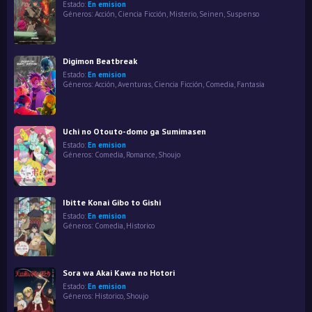
Estado:
En emision
Géneros:
Acción
,
Ciencia Ficción
,
Misterio
,
Seinen
,
Suspenso
Digimon Beatbreak
Estado:
En emision
Géneros:
Acción
,
Aventuras
,
Ciencia Ficción
,
Comedia
,
Fantasía
Uchi no Otouto-domo ga Sumimasen
Estado:
En emision
Géneros:
Comedia
,
Romance
,
Shoujo
Ibitte Konai Gibo to Gishi
Estado:
En emision
Géneros:
Comedia
,
Historico
Sora wa Akai Kawa no Hotori
Estado:
En emision
Géneros:
Historico
,
Shoujo