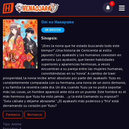
1
Oni no Hanayome
EN EMISION
Sinopsis:
"¡Eres la novia que he estado buscando todo este
tiempo!" ¡Una historia de Cenicienta al estilo
japonés! Los ayakashi y los humanos coexisten en
armonía. Los ayakashi, que tienen habilidades
superiores y apariencias hermosas, a veces
encuentran a su pareja entre las mujeres humanas,
convirtiéndolas en su "novia". A cambio de traer
prosperidad, la novia recibe amor absoluto por parte del ayakashi. Yuzu es
constantemente comparada con su hermana, una novia de un zorro demonio,
y su familia la resentía cada día. Un día, cuando Yuzu ya no podía soportar
más las cosas, un hombre apareció ante ella en un puente. Este hombre es el
más hermoso que Yuzu ha visto jamás... ¡y la está llamando su esposa?!
"Solo cállate y déjame abrazarte." ¿El ayakashi más poderoso y "frío" está
derramando su corazón por Yuzu?
Fantasía
Romance
Tipo: Anime
Episodios: 6