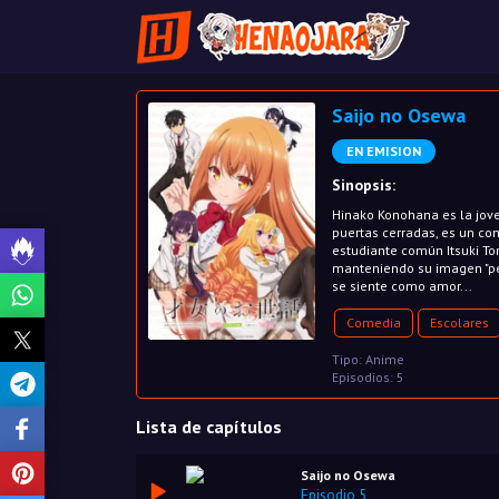
Saijo no Osewa
EN EMISION
Sinopsis:
Hinako Konohana es la jove
puertas cerradas, es un co
estudiante común Itsuki To
manteniendo su imagen "per
se siente como amor...
Comedia
Escolares
Tipo: Anime
Episodios: 5
Lista de capítulos
Saijo no Osewa
Episodio 5