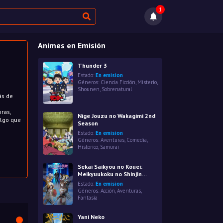
1
Animes en Emisión
Thunder 3
Estado:
En emision
Géneros:
Ciencia Ficción
,
Misterio
,
Shounen
,
Sobrenatural
ás de
ras,
Nige Jouzu no Wakagimi 2nd
algo que
Season
Estado:
En emision
Géneros:
Aventuras
,
Comedia
,
Historico
,
Samurai
Sekai Saikyou no Kouei:
Meikyuukoku no Shinjin
Tansakusha
Estado:
En emision
Géneros:
Acción
,
Aventuras
,
Fantasía
Yani Neko