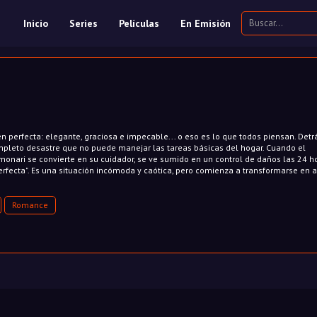
Inicio
Series
Películas
En Emisión
n perfecta: elegante, graciosa e impecable... o eso es lo que todos piensan. Detr
mpleto desastre que no puede manejar las tareas básicas del hogar. Cuando el
monari se convierte en su cuidador, se ve sumido en un control de daños las 24 ho
fecta". Es una situación incómoda y caótica, pero comienza a transformarse en 
Romance