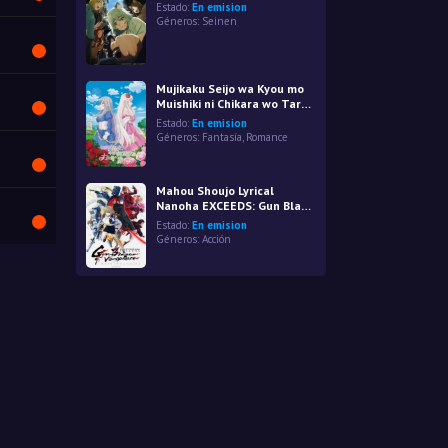
Estado:
En emision
Géneros:
Seinen
Mujikaku Seijo wa Kyou mo
Muishiki ni Chikara wo Tare
Nagasu
Estado:
En emision
Géneros:
Fantasía
,
Romance
Mahou Shoujo Lyrical
Nanoha EXCEEDS: Gun Blaze
Vengeance
Estado:
En emision
Géneros:
Acción