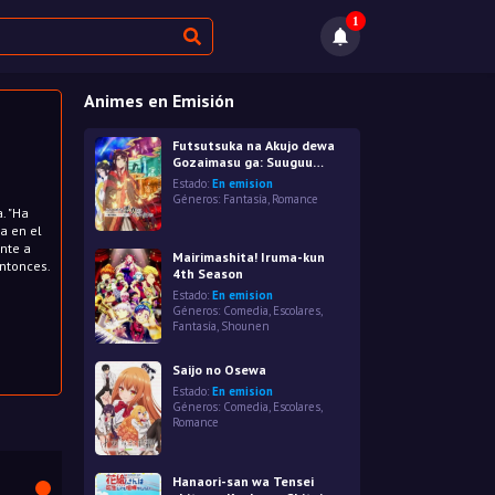
1
Animes en Emisión
Futsutsuka na Akujo dewa
Gozaimasu ga: Suuguu
Chouso Torikae Den
Estado:
En emision
Géneros:
Fantasía
,
Romance
. "Ha
a en el
ente a
Mairimashita! Iruma-kun
ntonces.
4th Season
Estado:
En emision
Géneros:
Comedia
,
Escolares
,
Fantasía
,
Shounen
Saijo no Osewa
Estado:
En emision
Géneros:
Comedia
,
Escolares
,
Romance
Hanaori-san wa Tensei