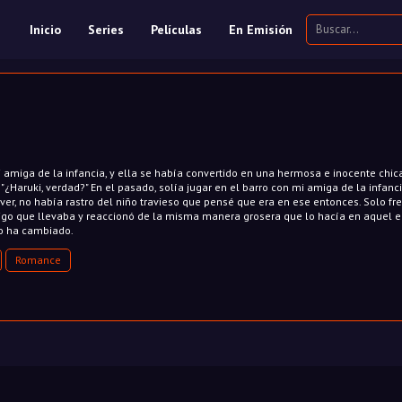
Inicio
Series
Películas
En Emisión
 amiga de la infancia, y ella se había convertido en una hermosa e inocente chica
"¿Haruki, verdad?" En el pasado, solía jugar en el barro con mi amiga de la infanci
ver, no había rastro del niño travieso que pensé que era en ese entonces. Solo fr
brigo que llevaba y reaccionó de la misma manera grosera que lo hacía en aquel e
no ha cambiado.
Romance