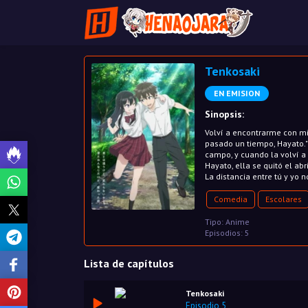
Tenkosaki
EN EMISION
Sinopsis:
Volví a encontrarme con mi
pasado un tiempo, Hayato." 
campo, y cuando la volví a 
Hayato, ella se quitó el a
La distancia entre tú y yo 
Comedia
Escolares
Tipo: Anime
Episodios: 5
Lista de capítulos
Tenkosaki
Episodio 5