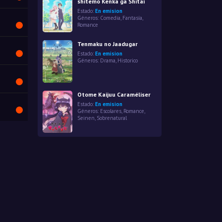
shitemo Kenka ga Shitai
Estado:
En emision
Géneros:
Comedia
,
Fantasía
,
Romance
Tenmaku no Jaadugar
Estado:
En emision
Géneros:
Drama
,
Historico
Otome Kaijuu Caraméliser
Estado:
En emision
Géneros:
Escolares
,
Romance
,
Seinen
,
Sobrenatural