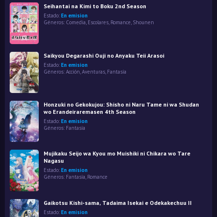
Seihantai na Kimi to Boku 2nd Season
Estado:
En emision
Géneros:
Comedia
,
Escolares
,
Romance
,
Shounen
Saikyou Degarashi Ouji no Anyaku Teii Arasoi
Estado:
En emision
Géneros:
Acción
,
Aventuras
,
Fantasía
Honzuki no Gekokujou: Shisho ni Naru Tame ni wa Shudan
wo Erandeiraremasen 4th Season
Estado:
En emision
Géneros:
Fantasía
Mujikaku Seijo wa Kyou mo Muishiki ni Chikara wo Tare
Nagasu
Estado:
En emision
Géneros:
Fantasía
,
Romance
Gaikotsu Kishi-sama, Tadaima Isekai e Odekakechuu II
Estado:
En emision