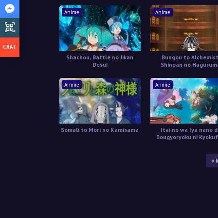
Anime
Anime
Shachou, Battle no Jikan
Bungou to Alchemist
Desu!
Shinpan no Hagurum
Anime
Anime
Somali to Mori no Kamisama
Itai no wa Iya nano 
Bougyoryoku ni Kyokuf
Shitai to Omoimasu
« 