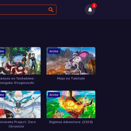
1
ime
Anime
anyou no Yashahime:
Majo no Tabitabi
Sengoku Otogizoushi
ime
Anime
hironeko Project: Zero
Digimon Adventure: (2020)
Chronicle