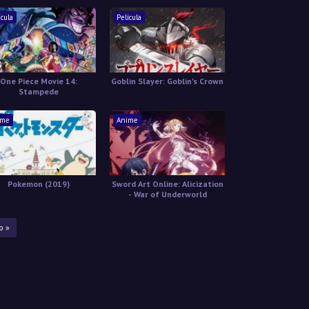
ícula
Película
One Piece Movie 14:
Goblin Slayer: Goblin's Crown
Stampede
ime
Anime
Pokemon (2019)
Sword Art Online: Alicization
- War of Underworld
o »