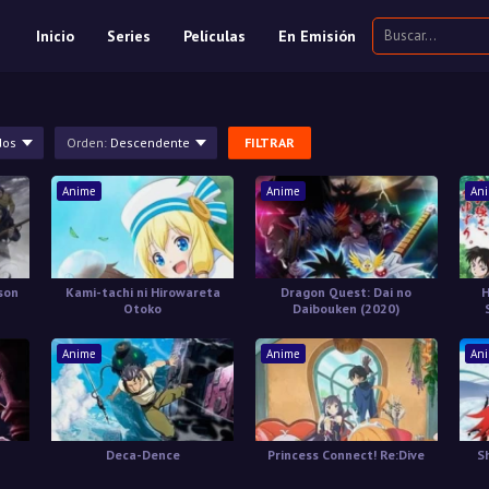
Inicio
Series
Películas
En Emisión
dos
Orden:
Descendente
FILTRAR
Anime
Anime
An
son
Kami-tachi ni Hirowareta
Dragon Quest: Dai no
H
Otoko
Daibouken (2020)
Anime
Anime
An
Deca-Dence
Princess Connect! Re:Dive
S