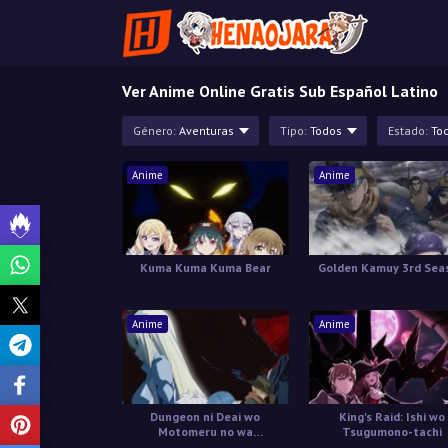
Ver Anime Online Gratis Sub Español Latino
Género:
Aventuras
Tipo:
Todos
Estado:
To
Anime
Anime
Kuma Kuma Kuma Bear
Golden Kamuy 3rd Sea
Anime
Anime
Dungeon ni Deai wo
King's Raid: Ishi wo
Motomeru no wa
Tsugumono-tachi
Machigatteiru Darou ka III