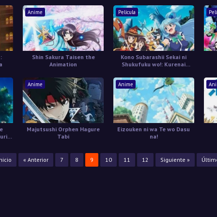
Anime
Película
Pel
:
Shin Sakura Taisen the
Kono Subarashii Sekai ni
a
Animation
Shukufuku wo!: Kurenai
Densetsu
Anime
Anime
An
de
Majutsushi Orphen Hagure
Eizouken ni wa Te wo Dasu
uri
Tabi
na!
.
Inicio
« Anterior
7
8
9
10
11
12
Siguiente »
Últim