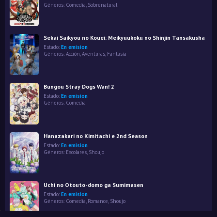
Géneros:
Comedia
,
Sobrenatural
Sekai Saikyou no Kouei: Meikyuukoku no Shinjin Tansakusha
Estado:
En emision
Géneros:
Acción
,
Aventuras
,
Fantasía
Bungou Stray Dogs Wan! 2
Estado:
En emision
Géneros:
Comedia
Hanazakari no Kimitachi e 2nd Season
Estado:
En emision
Géneros:
Escolares
,
Shoujo
Uchi no Otouto-domo ga Sumimasen
Estado:
En emision
Géneros:
Comedia
,
Romance
,
Shoujo