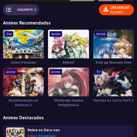
DESCARGAR
SIGUIENTE
Episodio
Animes Recomendados
Ova
Anime
Anime
Saint☆Oniisan
Akikan!
Kimi ga Nozomu Eien
Anime
Anime
TV
Kyoukaisenjou no
Shinkyoku Soukai
Vanitas no Carte Part 2
Horizon II
Polyphonica
Animes Destacados
Reiwa no Dara-san
Estado:
En emision