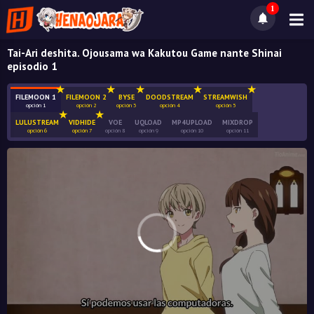
1
Tai-Ari deshita. Ojousama wa Kakutou Game nante Shinai
episodio 1
FILEMOON 1
FILEMOON 2
BYSE
DOODSTREAM
STREAMWISH
opción 1
opción 2
opción 3
opción 4
opción 5
LULUSTREAM
VIDHIDE
VOE
UQLOAD
MP4UPLOAD
MIXDROP
opción 6
opción 7
opción 8
opción 9
opción 10
opción 11