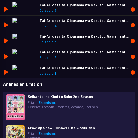
Tai-Ari deshita. Ojousama wa Kakutou Game nante Shinai
Episodio 5
Tai-Ari deshita. Ojousama wa Kakutou Game nante Shinai
Episodio 4
Tai-Ari deshita. Ojousama wa Kakutou Game nante Shinai
Episodio 3
Tai-Ari deshita. Ojousama wa Kakutou Game nante Shinai
Episodio 2
Tai-Ari deshita. Ojousama wa Kakutou Game nante Shinai
Episodio 1
Animes en Emisión
Seihantai na Kimi to Boku 2nd Season
Estado:
En emision
Géneros:
Comedia
,
Escolares
,
Romance
,
Shounen
Grow Up Show: Himawari no Circus-dan
Estado:
En emision