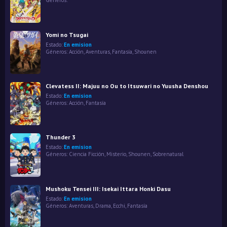
Géneros:
Yomi no Tsugai
Estado:
En emision
Géneros:
Acción
,
Aventuras
,
Fantasía
,
Shounen
Clevatess II: Majuu no Ou to Itsuwari no Yuusha Denshou
Estado:
En emision
Géneros:
Acción
,
Fantasía
Thunder 3
Estado:
En emision
Géneros:
Ciencia Ficción
,
Misterio
,
Shounen
,
Sobrenatural
Mushoku Tensei III: Isekai Ittara Honki Dasu
Estado:
En emision
Géneros:
Aventuras
,
Drama
,
Ecchi
,
Fantasía