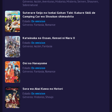
Géneros:
Acción
,
Aventuras
,
Historico
,
Misterio
,
Seinen
,
Shounen
,
Sobrenatural
Suterare Seijo no Isekai Gohan Tabi: Kakure Skill de
Camping Car wo Shoukan shimashita
Estado:
En emision
Géneros:
Fantasía
,
Romance
Katainaka no Ossan, Kensei ni Naru II
Estado:
En emision
Géneros:
Acción
,
Fantasía
Oni no Hanayome
Estado:
En emision
Géneros:
Fantasía
,
Romance
Sora wa Akai Kawa no Hotori
Estado:
En emision
Géneros:
Historico
,
Shoujo