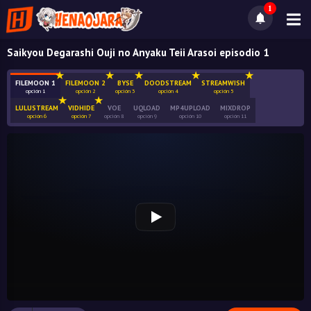
1
Saikyou Degarashi Ouji no Anyaku Teii Arasoi episodio 1
FILEMOON 1
FILEMOON 2
BYSE
DOODSTREAM
STREAMWISH
opción 1
opción 2
opción 3
opción 4
opción 5
LULUSTREAM
VIDHIDE
VOE
UQLOAD
MP4UPLOAD
MIXDROP
opción 6
opción 7
opción 8
opción 9
opción 10
opción 11