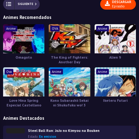
DESCARGAR
SIGUIENTE
Episodio
Animes Recomendados
Anime
OVA
Anime
Omagoto
The King of Fighters:
Alien 9
Another Day
Ova
Anime
Anime
Love Hina Spring
Kono Subarashii Sekai
Iketeru Futari
Especial Castellano
ni Shukufuku wo! 3
Animes Destacados
Steel Ball Run: JoJo no Kimyou na Bouken
Estado:
En emision