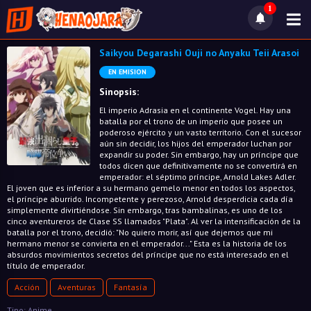
1
Saikyou Degarashi Ouji no Anyaku Teii Arasoi
EN EMISION
Sinopsis:
El imperio Adrasia en el continente Vogel. Hay una
batalla por el trono de un imperio que posee un
poderoso ejército y un vasto territorio. Con el sucesor
aún sin decidir, los hijos del emperador luchan por
expandir su poder. Sin embargo, hay un príncipe que
todos dicen que definitivamente no se convertirá en
emperador: el séptimo príncipe, Arnold Lakes Adler.
El joven que es inferior a su hermano gemelo menor en todos los aspectos,
el príncipe aburrido. Incompetente y perezoso, Arnold desperdicia cada día
simplemente divirtiéndose. Sin embargo, tras bambalinas, es uno de los
cinco aventureros de Clase SS llamados "Plata". Al ver la intensificación de la
batalla por el trono, decidió: "No quiero morir, así que dejemos que mi
hermano menor se convierta en el emperador..." Esta es la historia de los
absurdos movimientos secretos del príncipe que no está interesado en el
título de emperador.
Acción
Aventuras
Fantasía
Tipo: Anime