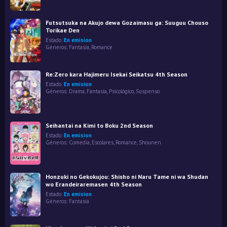
Futsutsuka na Akujo dewa Gozaimasu ga: Suuguu Chouso
Torikae Den
Estado:
En emision
Géneros:
Fantasía
,
Romance
Re:Zero kara Hajimeru Isekai Seikatsu 4th Season
Estado:
En emision
Géneros:
Drama
,
Fantasía
,
Psicológico
,
Suspenso
Seihantai na Kimi to Boku 2nd Season
Estado:
En emision
Géneros:
Comedia
,
Escolares
,
Romance
,
Shounen
Honzuki no Gekokujou: Shisho ni Naru Tame ni wa Shudan
wo Erandeiraremasen 4th Season
Estado:
En emision
Géneros:
Fantasía