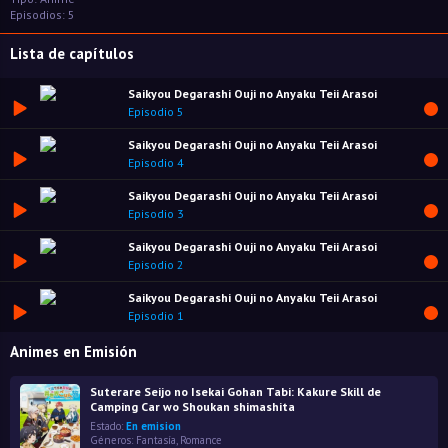
Episodios: 5
Lista de capítulos
Saikyou Degarashi Ouji no Anyaku Teii Arasoi
Episodio 5
Saikyou Degarashi Ouji no Anyaku Teii Arasoi
Episodio 4
Saikyou Degarashi Ouji no Anyaku Teii Arasoi
Episodio 3
Saikyou Degarashi Ouji no Anyaku Teii Arasoi
Episodio 2
Saikyou Degarashi Ouji no Anyaku Teii Arasoi
Episodio 1
Animes en Emisión
Suterare Seijo no Isekai Gohan Tabi: Kakure Skill de
Camping Car wo Shoukan shimashita
Estado:
En emision
Géneros:
Fantasía
,
Romance