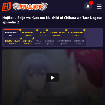
1
Mujikaku Seijo wa Kyou mo Muishiki ni Chikara wo Tare Nagasu
episodio 2
FILEMOON 1
FILEMOON 2
BYSE
DOODSTREAM
STREAMWISH
opción 1
opción 2
opción 3
opción 4
opción 5
LULUSTREAM
VIDHIDE
VOE
UQLOAD
MP4UPLOAD
MIXDROP
opción 6
opción 7
opción 8
opción 9
opción 10
opción 11