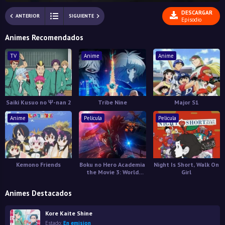
DESCARGAR
ANTERIOR
SIGUIENTE
Episodio
Animes Recomendados
TV
Anime
Anime
Saiki Kusuo no Ψ-nan 2
Tribe Nine
Major S1
Anime
Película
Pelicula
Kemono Friends
Boku no Hero Academia
Night Is Short, Walk On
the Movie 3: World
Girl
Heroes' Mission
Animes Destacados
Kore Kaite Shine
Estado:
En emision