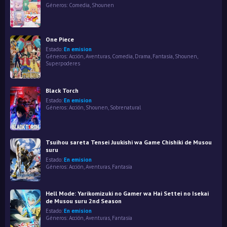
Géneros:
Comedia
,
Shounen
One Piece
Estado:
En emision
Géneros:
Acción
,
Aventuras
,
Comedia
,
Drama
,
Fantasía
,
Shounen
,
Superpoderes
Black Torch
Estado:
En emision
Géneros:
Acción
,
Shounen
,
Sobrenatural
Tsuihou sareta Tensei Juukishi wa Game Chishiki de Musou
suru
Estado:
En emision
Géneros:
Acción
,
Aventuras
,
Fantasía
Hell Mode: Yarikomizuki no Gamer wa Hai Settei no Isekai
de Musou suru 2nd Season
Estado:
En emision
Géneros:
Acción
,
Aventuras
,
Fantasía