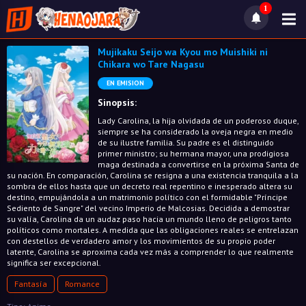
1
Mujikaku Seijo wa Kyou mo Muishiki ni
Chikara wo Tare Nagasu
EN EMISION
Sinopsis:
Lady Carolina, la hija olvidada de un poderoso duque,
siempre se ha considerado la oveja negra en medio
de su ilustre familia. Su padre es el distinguido
primer ministro; su hermana mayor, una prodigiosa
maga destinada a convertirse en la próxima Santa de
su nación. En comparación, Carolina se resigna a una existencia tranquila a la
sombra de ellos hasta que un decreto real repentino e inesperado altera su
destino, empujándola a un matrimonio político con el formidable "Príncipe
Sediento de Sangre" del vecino Imperio de Malcosias. Decidida a demostrar
su valía, Carolina da un audaz paso hacia un mundo lleno de peligros tanto
políticos como mortales. A medida que las obligaciones reales se entrelazan
con destellos de verdadero amor y los movimientos de su propio poder
latente, Carolina se aproxima cada vez más a comprender lo que realmente
significa ser excepcional.
Fantasía
Romance