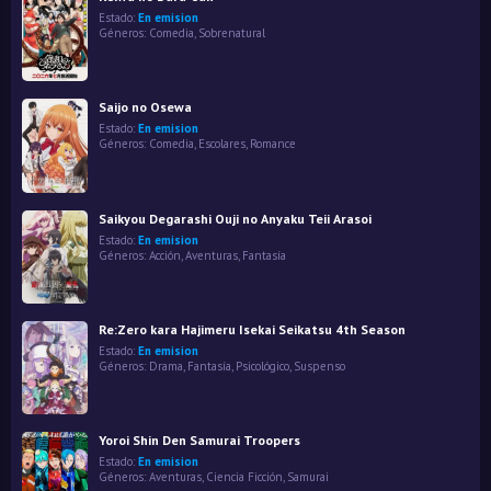
Estado:
En emision
Géneros:
Comedia
,
Sobrenatural
Saijo no Osewa
Estado:
En emision
Géneros:
Comedia
,
Escolares
,
Romance
Saikyou Degarashi Ouji no Anyaku Teii Arasoi
Estado:
En emision
Géneros:
Acción
,
Aventuras
,
Fantasía
Re:Zero kara Hajimeru Isekai Seikatsu 4th Season
Estado:
En emision
Géneros:
Drama
,
Fantasía
,
Psicológico
,
Suspenso
Yoroi Shin Den Samurai Troopers
Estado:
En emision
Géneros:
Aventuras
,
Ciencia Ficción
,
Samurai