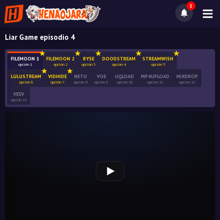
1
Liar Game episodio 4
FILEMOON 1
FILEMOON 2
BYSE
DOODSTREAM
STREAMWISH
opción 1
opción 2
opción 3
opción 4
opción 5
LULUSTREAM
VIDHIDE
NETU
VOE
UQLOAD
MP4UPLOAD
MIXDROP
opción 6
opción 7
opción 8
opción 9
opción 10
opción 11
opción 12
VEEV
opción 13