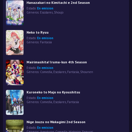
Hanazakari no Kimitachi e 2nd Season
Estado:
En emision
Géneros:
Escolares
,
Shoujo
Neko to Ryuu
Estado:
En emision
Géneros:
Fantasía
Mairimashita! Iruma-kun 4th Season
Estado:
En emision
Géneros:
Comedia
,
Escolares
,
Fantasía
,
Shounen
Kuroneko to Majo no Kyoushitsu
Estado:
En emision
Géneros:
Comedia
,
Escolares
,
Fantasía
Nige Jouzu no Wakagimi 2nd Season
Estado:
En emision
Géneros:
Aventuras
,
Comedia
,
Historico
,
Samurai