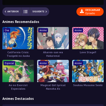
DESCARGAR
ANTERIOR
SIGUIENTE
Episodio
Animes Recomendados
Ova
Anime
Anime
California Crisis:
Aharen-san wa
Love Stage!!
Tsuigeki no Juuka
Hakarenai
Especial
Anime
Anime
Ao no Exorcist
Magical Girl Lyrical
Soukou Musume Senki
Especiales
Nanoha A's
Animes Destacados