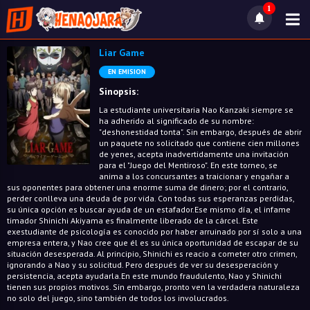
1
Liar Game
EN EMISION
Sinopsis:
La estudiante universitaria Nao Kanzaki siempre se
ha adherido al significado de su nombre:
"deshonestidad tonta". Sin embargo, después de abrir
un paquete no solicitado que contiene cien millones
de yenes, acepta inadvertidamente una invitación
para el "Juego del Mentiroso". En este torneo, se
anima a los concursantes a traicionar y engañar a
sus oponentes para obtener una enorme suma de dinero; por el contrario,
perder conlleva una deuda de por vida. Con todas sus esperanzas perdidas,
su única opción es buscar ayuda de un estafador.Ese mismo día, el infame
timador Shinichi Akiyama es finalmente liberado de la cárcel. Este
exestudiante de psicología es conocido por haber arruinado por sí solo a una
empresa entera, y Nao cree que él es su única oportunidad de escapar de su
situación desesperada. Al principio, Shinichi es reacio a cometer otro crimen,
ignorando a Nao y su solicitud. Pero después de ver su desesperación y
persistencia, acepta ayudarla.En este mundo fraudulento, Nao y Shinichi
tienen sus propios motivos. Sin embargo, pronto ven la verdadera naturaleza
no solo del juego, sino también de todos los involucrados.