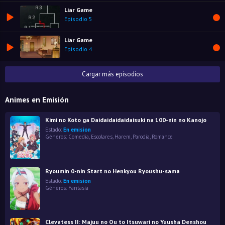
Liar Game
Episodio 5
Liar Game
Episodio 4
Cargar más episodios
Animes en Emisión
Kimi no Koto ga Daidaidaidaidaisuki na 100-nin no Kanojo
Estado:
En emision
Géneros:
Comedia
,
Escolares
,
Harem
,
Parodia
,
Romance
Ryoumin 0-nin Start no Henkyou Ryoushu-sama
Estado:
En emision
Géneros:
Fantasía
Clevatess II: Majuu no Ou to Itsuwari no Yuusha Denshou