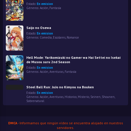
Estado:
En emision
Géneros:
Acción
,
Fantasía
Saijo no Osewa
Estado:
En emision
Géneros:
Comedia
,
Escolares
,
Romance
Hell Mode: Yarikomizuki no Gamer wa Hai Settei no Isekai
de Musou suru 2nd Season
Estado:
En emision
Géneros:
Acción
,
Aventuras
,
Fantasía
Steel Ball Run: JoJo no Kimyou na Bouken
Estado:
En emision
Géneros:
Acción
,
Aventuras
,
Historico
,
Misterio
,
Seinen
,
Shounen
,
Sobrenatural
DMCA
- Informamos que ningún vídeo se encuentra alojado en nuestros
servidores.