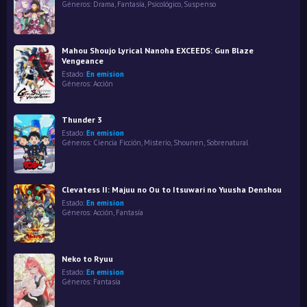
Géneros:
Drama
,
Fantasía
,
Psicológico
,
Suspenso
Mahou Shoujo Lyrical Nanoha EXCEEDS: Gun Blaze
Vengeance
Estado:
En emision
Géneros:
Acción
Thunder 3
Estado:
En emision
Géneros:
Ciencia Ficción
,
Misterio
,
Shounen
,
Sobrenatural
Clevatess II: Majuu no Ou to Itsuwari no Yuusha Denshou
Estado:
En emision
Géneros:
Acción
,
Fantasía
Neko to Ryuu
Estado:
En emision
Géneros:
Fantasía