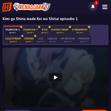
1
Kimi ga Shinu made Koi wo Shitai episodio 1
FILEMOON 1
FILEMOON 2
BYSE
DOODSTREAM
STREAMWISH
opción 1
opción 2
opción 3
opción 4
opción 5
LULUSTREAM
VIDHIDE
VOE
UQLOAD
MP4UPLOAD
MIXDROP
opción 6
opción 7
opción 8
opción 9
opción 10
opción 11