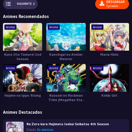
DESCARGAR
SIGUIENTE
Episodio
Animes Recomendados
Anime
Anime
Anime
Kono Oto Tomare! 2nd
Kanchigai no Atelier
Maria Holic
Season
Meister
Anime
Anime
Anime
Hajime no Ippo: Rising
Ryuusei no Rockman
Kiddy Girl
Tribe (MegaMan Star
Force Tribe)
Animes Destacados
Re:Zero kara Hajimeru Isekai Seikatsu 4th Season
Estado:
En emision