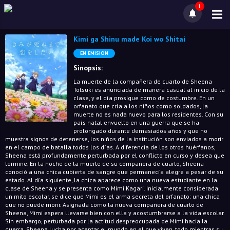
1
Kimi ga Shinu made Koi wo Shitai
EN EMISION
Sinopsis:
La muerte de la compañera de cuarto de Sheena
Totsuki es anunciada de manera casual al inicio de la
clase, y el día prosigue como de costumbre. En un
orfanato que cría a los niños como soldados, la
muerte no es nada nuevo para los residentes. Con su
país natal envuelto en una guerra que se ha
prolongado durante demasiados años y que no
muestra signos de detenerse, los niños de la institución son enviados a morir
en el campo de batalla todos los días. A diferencia de los otros huérfanos,
Sheena está profundamente perturbada por el conflicto en curso y desea que
termine. En la noche de la muerte de su compañera de cuarto, Sheena
conoció a una chica cubierta de sangre que permanecía alegre a pesar de su
estado. Al día siguiente, la chica aparece como una nueva estudiante en la
clase de Sheena y se presenta como Mimi Kagari. Inicialmente considerada
un mito escolar, se dice que Mimi es el arma secreta del orfanato: una chica
que no puede morir. Asignada como la nueva compañera de cuarto de
Sheena, Mimi espera llevarse bien con ella y acostumbrarse a la vida escolar.
Sin embargo, perturbada por la actitud despreocupada de Mimi hacia la
guerra, Sheena lucha por aceptar el mundo en el que viven, todo mientras su