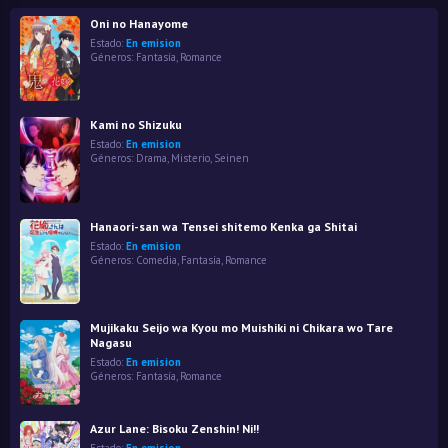
Oni no Hanayome
Estado:
En emision
Géneros:
Fantasía
,
Romance
Kami no Shizuku
Estado:
En emision
Géneros:
Drama
,
Misterio
,
Seinen
Hanaori-san wa Tensei shitemo Kenka ga Shitai
Estado:
En emision
Géneros:
Comedia
,
Fantasía
,
Romance
Mujikaku Seijo wa Kyou mo Muishiki ni Chikara wo Tare
Nagasu
Estado:
En emision
Géneros:
Fantasía
,
Romance
Azur Lane: Bisoku Zenshin! Ni!!