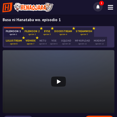
1
Busu ni Hanataba wo. episodio 1
FILEMOON 1
FILEMOON 2
BYSE
DOODSTREAM
STREAMWISH
opción 1
opción 2
opción 3
opción 4
opción 5
LULUSTREAM
VIDHIDE
NETU
VOE
UQLOAD
MP4UPLOAD
MIXDROP
opción 6
opción 7
opción 8
opción 9
opción 10
opción 11
opción 12