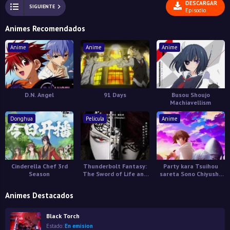
DESCARGAR
SIGUIENTE
Episodio
Animes Recomendados
Anime
Anime
Anime
D.N. Angel
91 Days
Busou Shoujo
Machiavellism
Donghua
Pelicula
Anime
Cinderella Chef 3rd
Thunderbolt Fantasy:
Party kara Tsuihou
Season
The Sword of Life and
sareta Sono Chiyushi,
Death
Jitsu wa Saikyou ni
Tsuki
Animes Destacados
Black Torch
Estado:
En emision