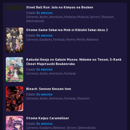
Steel Ball Run: JoJo no Kimyou na Bouken
Estado:
En emision
Géneros:
Acción
,
Aventuras
,
Historico
,
Misterio
,
Seinen
,
Shounen
,
Sobrenatural
Otome Game Sekai wa Mob ni Kibishii Sekai desu 2
Estado:
En emision
Géneros:
Escolares
,
Fantasía
,
Harem
,
Mecha
,
Romance
Rakudai Kenja no Gakuin Musou: Nidome no Tensei, S-Rank
Cheat Majutsushi Boukenroku
Estado:
En emision
Géneros:
Acción
,
Aventuras
,
Fantasía
Bleach: Sennen Kessen-hen
Estado:
En emision
Géneros:
Acción
,
Aventuras
,
Fantasía
,
Shounen
Otome Kaijuu Caraméliser
Estado:
En emision
Géneros:
Escolares
,
Romance
,
Seinen
,
Sobrenatural