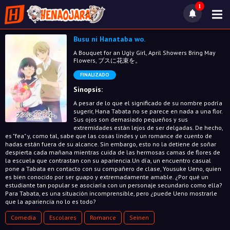
1
Busu ni Hanataba wo.
A Bouquet for an Ugly Girl, April Showers Bring May
Flowers, ブスに花束を。
FINALIZADO
Sinopsis:
A pesar de lo que el significado de su nombre podría
sugerir, Hana Tabata no se parece en nada a una flor.
Sus ojos son demasiado pequeños y sus
extremidades están lejos de ser delgadas. De hecho,
es "fea" y, como tal, sabe que las cosas lindes y un romance de cuento de
hadas están fuera de su alcance. Sin embargo, esto no la detiene de soñar
despierta cada mañana mientras cuida de las hermosas camas de flores de
la escuela que contrastan con su apariencia.Un día, un encuentro casual
pone a Tabata en contacto con su compañero de clase, Yousuke Ueno, quien
es bien conocido por ser guapo y extremadamente amable. ¿Por qué un
estudiante tan popular se asociaría con un personaje secundario como ella?
Para Tabata, es una situación incomprensible, pero ¿puede Ueno mostrarle
que la apariencia no lo es todo?
Comedia
Escolares
Romance
Seinen