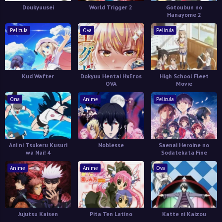
Doukyuusei
World Trigger 2
Gotoubun no
Hanayome 2
Pelicula
Ova
Pelicula
Kud Wafter
Dokyuu Hentai HxEros
High School Fleet
OVA
Movie
Ona
Anime
Pelicula
Ani ni Tsukeru Kusuri
Noblesse
Saenai Heroine no
wa Nai! 4
Sodatekata Fine
Anime
Anime
Ova
Jujutsu Kaisen
Pita Ten Latino
Katte ni Kaizou