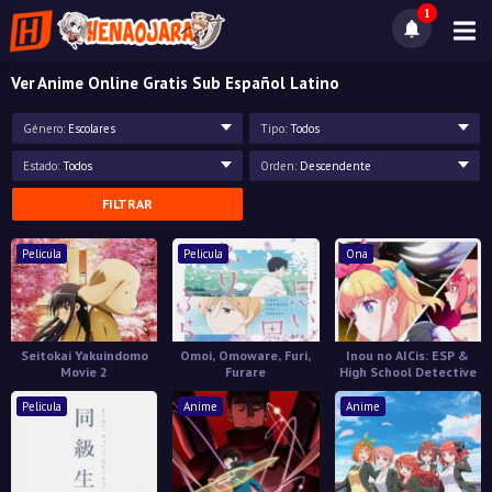
1
Ver Anime Online Gratis Sub Español Latino
Género:
Escolares
Tipo:
Todos
Estado:
Todos
Orden:
Descendente
FILTRAR
Pelicula
Pelicula
Ona
Seitokai Yakuindomo
Omoi, Omoware, Furi,
Inou no AICis: ESP &
Movie 2
Furare
High School Detective
Pelicula
Anime
Anime