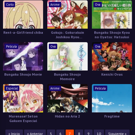
Corto
Anime
Ova
Rent-a-Girlfriend chiba
Gokujo.: Gokurakuin
Bungaku Shoujo Kyou
Joshikou Ryou
no Oyatsu: Hatsukoi
Monogatari
Pelicula
Ova
Ova
Bungaku Shoujo Movie
Bungaku Shoujo
Kenichi Ovas
Memoire
Especial
Anime
Pelicula
Murenase! Seton
Hidan no Aria 2
Fragtime
Gakuen Especial
« Inicio
« Anterior
5
6
7
8
9
10
Siguiente »