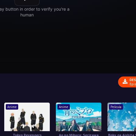
DES
Epis
Anime
Anime
Película
Tokyo Revengers
Ao no Miburo: Serizawa
Boku ga Aishita