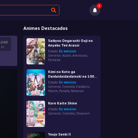
1
Animes Destacados
Saikyou Degarashi Ouji no
LOAD
Anyaku Teii Arasoi
 10
Estado:
En emision
Géneros:
Acción
,
Aventuras
,
Fantasía
Kimi no Koto ga
Daidaidaidaidaisuki na 100-
nin no Kanojo
Estado:
En emision
Géneros:
Comedia
,
Escolares
,
Harem
,
Parodia
,
Romance
Kore Kaite Shine
Estado:
En emision
Géneros:
Comedia
,
Shounen
Youjo Senki II