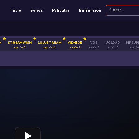
Inicio
Series
Películas
En Emisión
M
STREAMWISH
LULUSTREAM
VIDHIDE
VOE
UQLOAD
MP4UP
opción 5
opción 6
opción 7
opción 8
opción 9
opción