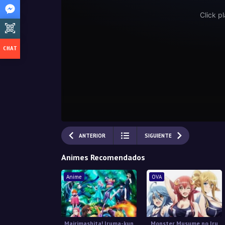
ANTERIOR
SIGUIENTE
Animes Recomendados
Anime
OVA
Mairimashita! Iruma-kun
Monster Musume no Iru