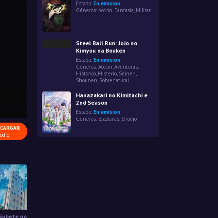
Estado:
En emision
Géneros:
Acción
,
Fantasía
,
Militar
Steel Ball Run: JoJo no
Kimyou na Bouken
Estado:
En emision
Géneros:
Acción
,
Aventuras
,
Historico
,
Misterio
,
Seinen
,
Shounen
,
Sobrenatural
Hanazakari no Kimitachi e
2nd Season
Estado:
En emision
Géneros:
Escolares
,
Shoujo
CARGAR
odio
 Subete no