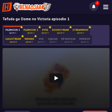
1
Tefuda ga Oome no Victoria episodio 1
FILEMOON 1
FILEMOON 2
BYSE
DOODSTREAM
STREAMWISH
opción 1
opción 2
opción 3
opción 4
opción 5
LULUSTREAM
VIDHIDE
VOE
UQLOAD
MP4UPLOAD
MIXDROP
opción 6
opción 7
opción 8
opción 9
opción 10
opción 11