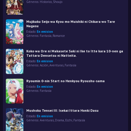
Géneros:
Historico
,
Shoujo
Mujikaku Seijo wa Kyou mo Muishiki ni Chikara wo Tare
Nagasu
Estado:
En emision
Géneros:
Fantasía
,
Romance
Koko wa Ore ni Makasete Saki ni Ike to Itte kara 10-nen ga
Tattara Densetsu ni Natteita.
Estado:
En emision
Géneros:
Acción
,
Aventuras
,
Fantasía
Ryoumin 0-nin Start no Henkyou Ryoushu-sama
Estado:
En emision
Géneros:
Fantasía
Mushoku Tensei III: Isekai Ittara Honki Dasu
Estado:
En emision
Géneros:
Aventuras
,
Drama
,
Ecchi
,
Fantasía