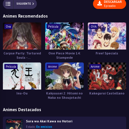
DESCARGAR
SIGUIENTE
Episodio
Animes Recomendados
Ova
Película
OVA
Corpse Party: Tortured
One Piece Movie 14:
Free! Specials
Souls -
Stampede
Bougyakusareta
Tamashii no Jukyou
Pelicula
Anime
Anime
Inu-Ou
Kakyuusei 2: Hitomi no
Kakegurui Castellano
Naka no Shoujotachi
Animes Destacados
Sora wa Akai Kawa no Hotori
Estado:
En emision