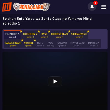
1
Seishun Buta Yarou wa Santa Claus no Yume wo Minai
episodio 1
FILEMOON 1
FILEMOON 2
BYSE
DOODSTREAM
STREAMWISH
opción 1
opción 2
opción 3
opción 4
opción 5
LULUSTREAM
VIDHIDE
NETU
VOE
UQLOAD
MP4UPLOAD
MIXDROP
opción 6
opción 7
opción 8
opción 9
opción 10
opción 11
opción 12