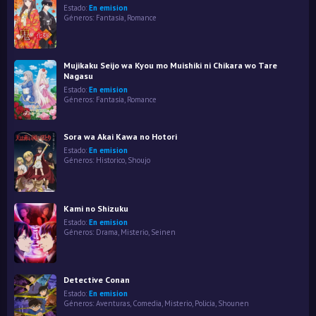
Estado:
En emision
Géneros:
Fantasía
,
Romance
Mujikaku Seijo wa Kyou mo Muishiki ni Chikara wo Tare
Nagasu
Estado:
En emision
Géneros:
Fantasía
,
Romance
Sora wa Akai Kawa no Hotori
Estado:
En emision
Géneros:
Historico
,
Shoujo
Kami no Shizuku
Estado:
En emision
Géneros:
Drama
,
Misterio
,
Seinen
Detective Conan
Estado:
En emision
Géneros:
Aventuras
,
Comedia
,
Misterio
,
Policía
,
Shounen