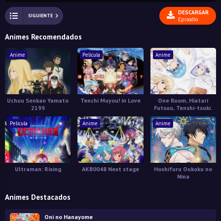
DESCARGAR
SIGUIENTE
Episodio
Animes Recomendados
Anime
Pelicula
Anime
Uchuu Senkan Yamato
Tenchi Muyou! in Love
One Room, Hiatari
2199
Futsuu, Tenshi-tsuki.
Pelicula
Anime
Anime
Ultraman: Rising
AKB0048 Next stage
Hoshifuru Oukoku no
Nina
Animes Destacados
Oni no Hanayome