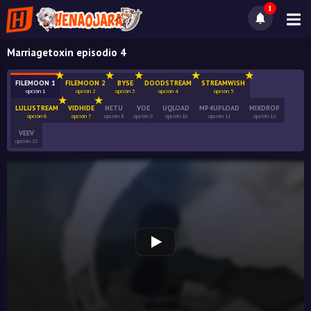
1
Marriagetoxin episodio 4
FILEMOON 1
FILEMOON 2
BYSE
DOODSTREAM
STREAMWISH
opción 1
opción 2
opción 3
opción 4
opción 5
LULUSTREAM
VIDHIDE
NETU
VOE
UQLOAD
MP4UPLOAD
MIXDROP
opción 6
opción 7
opción 8
opción 9
opción 10
opción 11
opción 12
VEEV
opción 13