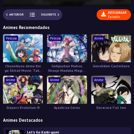
DESCARGAR
ANTERIOR
SIGUIENTE
Episodio
Animes Recomendados
Película
Película
Anime
Chuunibyou demo Koi
Gekijouban Mahou
Genshiken Castellano
ga Shitai! Movie: Take
Shoujo Madoka Magica
On Me
(Shinpen) - Hangyaku
no Monogatari
Anime
Anime
Anime
Slayers Evolution-R
Ayashi no Ceres
Durarara !! x2 ten
Animes Destacados
Let's Go Kaiki-gumi