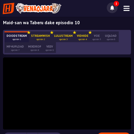
1
Maid-san wa Taberu dake episodio 10
DOODSTREAM
STREAMWISH
LULUSTREAM
VIDHIDE
VOE
UQLOAD
opción 1
opción 2
opción 3
opción 4
opción 5
opción 6
MP4UPLOAD
MIXDROP
VEEV
opción 7
opción 8
opción 9