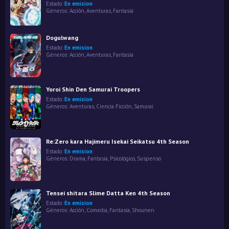
Estado:
En emision
Géneros:
Acción
,
Aventuras
,
Fantasía
Dogulwang
Estado:
En emision
Géneros:
Acción
,
Aventuras
,
Fantasía
Yoroi Shin Den Samurai Troopers
Estado:
En emision
Géneros:
Aventuras
,
Ciencia Ficción
,
Samurai
Re:Zero kara Hajimeru Isekai Seikatsu 4th Season
Estado:
En emision
Géneros:
Drama
,
Fantasía
,
Psicológico
,
Suspenso
Tensei shitara Slime Datta Ken 4th Season
Estado:
En emision
Géneros:
Acción
,
Comedia
,
Fantasía
,
Shounen