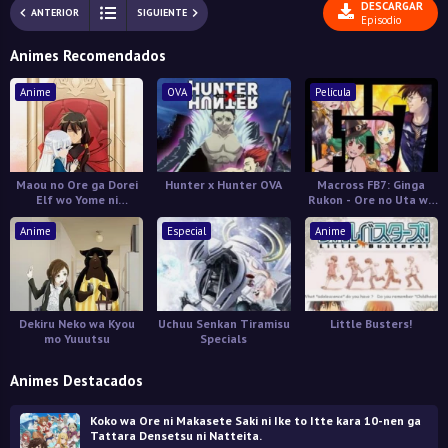
DESCARGAR
ANTERIOR
SIGUIENTE
Episodio
Animes Recomendados
Anime
OVA
Película
Maou no Ore ga Dorei
Hunter x Hunter OVA
Macross FB7: Ginga
Elf wo Yome ni
Rukon - Ore no Uta wo
Shitanda ga, Dou
Kike!
Medereba Ii?
Anime
Especial
Anime
Dekiru Neko wa Kyou
Uchuu Senkan Tiramisu
Little Busters!
mo Yuuutsu
Specials
Animes Destacados
Koko wa Ore ni Makasete Saki ni Ike to Itte kara 10-nen ga
Tattara Densetsu ni Natteita.