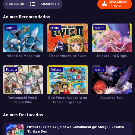
DESCARGAR
ANTERIOR
SIGUIENTE
Episodio
Animes Recomendados
Anime
Anime
Anime
Hisone to Maso-tan
Those who Hunt Elves
Nanatsuiro Drops
II
Pelicula
Pelicula
Anime
Yowamushi Pedal:
One Piece: Aventura en
Aquarion Evol
Spare Bike
la Isla Engranaje
Animes Destacados
Futsutsuka na Akujo dewa Gozaimasu ga: Suuguu Chouso
Torikae Den