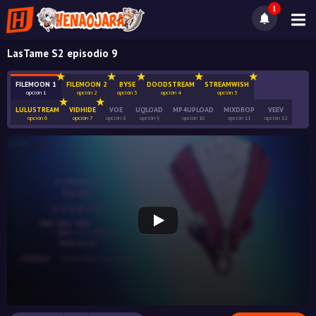
1
LasTame S2 episodio 9
FILEMOON 1
FILEMOON 2
BYSE
DOODSTREAM
STREAMWISH
opción 1
opción 2
opción 3
opción 4
opción 5
LULUSTREAM
VIDHIDE
VOE
UQLOAD
MP4UPLOAD
MIXDROP
VEEV
opción 6
opción 7
opción 8
opción 9
opción 10
opción 11
opción 12