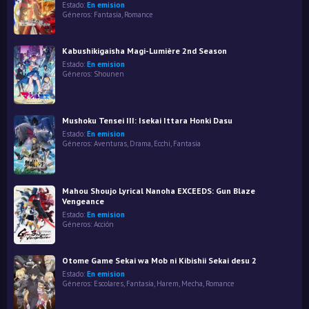
Estado:
En emision
Géneros:
Fantasía
,
Romance
Kabushikigaisha Magi-Lumière 2nd Season
Estado:
En emision
Géneros:
Shounen
Mushoku Tensei III: Isekai Ittara Honki Dasu
Estado:
En emision
Géneros:
Aventuras
,
Drama
,
Ecchi
,
Fantasía
Mahou Shoujo Lyrical Nanoha EXCEEDS: Gun Blaze
Vengeance
Estado:
En emision
Géneros:
Acción
Otome Game Sekai wa Mob ni Kibishii Sekai desu 2
Estado:
En emision
Géneros:
Escolares
,
Fantasía
,
Harem
,
Mecha
,
Romance