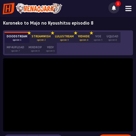
1
Kuroneko to Majo no Kyoushitsu episodio 8
DOODSTREAM
STREAMWISH
LULUSTREAM
VIDHIDE
VOE
UQLOAD
opción 1
opción 2
opción 3
opción 4
opción 5
opción 6
MP4UPLOAD
MIXDROP
VEEV
opción 7
opción 8
opción 9