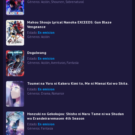
Géneros:
Acción
,
Shounen
,
Sobrenatural
Mahou Shoujo Lyrical Nanoha EXCEEDS: Gun Blaze
Vengeance
Estado:
En emision
Géneros:
Acción
Dogulwang
Estado:
En emision
Géneros:
Acción
,
Aventuras
,
Fantasía
Toumei na Yoru ni Kakeru Kimi to, Me ni Mienai Koi wo Shita.
Estado:
En emision
Géneros:
Drama
,
Romance
Honzuki no Gekokujou: Shisho ni Naru Tame ni wa Shudan
wo Erandeiraremasen 4th Season
Estado:
En emision
Géneros:
Fantasía