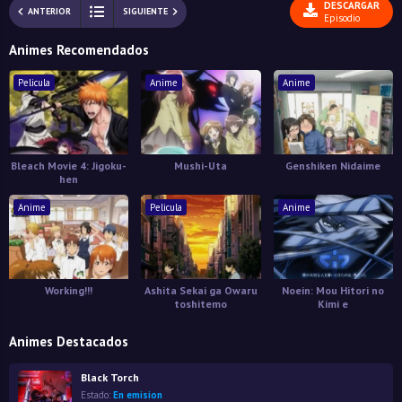
DESCARGAR
ANTERIOR
SIGUIENTE
Episodio
Animes Recomendados
Pelicula
Anime
Anime
Bleach Movie 4: Jigoku-
Mushi-Uta
Genshiken Nidaime
hen
Anime
Pelicula
Anime
Working!!!
Ashita Sekai ga Owaru
Noein: Mou Hitori no
toshitemo
Kimi e
Animes Destacados
Black Torch
Estado:
En emision