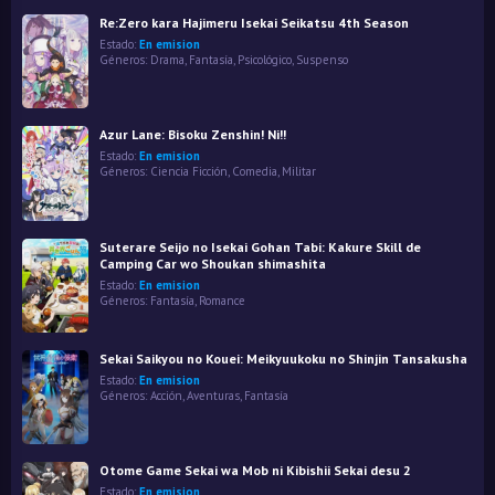
Re:Zero kara Hajimeru Isekai Seikatsu 4th Season
Estado:
En emision
Géneros:
Drama
,
Fantasía
,
Psicológico
,
Suspenso
Azur Lane: Bisoku Zenshin! Ni!!
Estado:
En emision
Géneros:
Ciencia Ficción
,
Comedia
,
Militar
Suterare Seijo no Isekai Gohan Tabi: Kakure Skill de
Camping Car wo Shoukan shimashita
Estado:
En emision
Géneros:
Fantasía
,
Romance
Sekai Saikyou no Kouei: Meikyuukoku no Shinjin Tansakusha
Estado:
En emision
Géneros:
Acción
,
Aventuras
,
Fantasía
Otome Game Sekai wa Mob ni Kibishii Sekai desu 2
Estado:
En emision