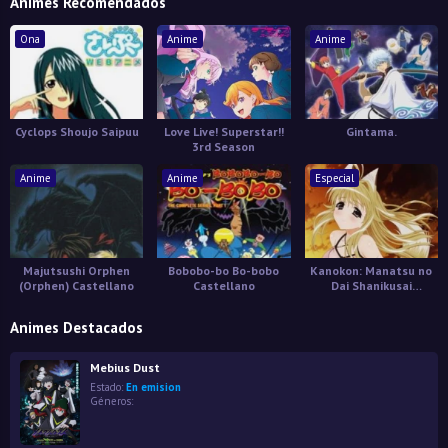
Animes Recomendados
Ona
Anime
Anime
Cyclops Shoujo Saipuu
Love Live! Superstar!!
Gintama.
3rd Season
Anime
Anime
Especial
Majutsushi Orphen
Bobobo-bo Bo-bobo
Kanokon: Manatsu no
(Orphen) Castellano
Castellano
Dai Shanikusai
Especiales
Animes Destacados
Mebius Dust
Estado:
En emision
Géneros: