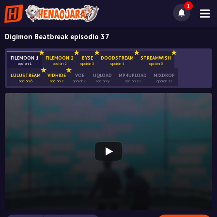
1
Digimon Beatbreak episodio 37
FILEMOON 1
FILEMOON 2
BYSE
DOODSTREAM
STREAMWISH
opción 1
opción 2
opción 3
opción 4
opción 5
LULUSTREAM
VIDHIDE
VOE
UQLOAD
MP4UPLOAD
MIXDROP
opción 6
opción 7
opción 8
opción 9
opción 10
opción 11