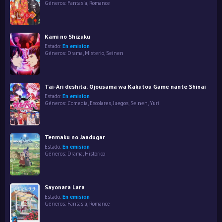
Géneros:
Fantasía
,
Romance
Kami no Shizuku
Estado:
En emision
Géneros:
Drama
,
Misterio
,
Seinen
Tai-Ari deshita. Ojousama wa Kakutou Game nante Shinai
Estado:
En emision
Géneros:
Comedia
,
Escolares
,
Juegos
,
Seinen
,
Yuri
Tenmaku no Jaadugar
Estado:
En emision
Géneros:
Drama
,
Historico
Sayonara Lara
Estado:
En emision
Géneros:
Fantasía
,
Romance