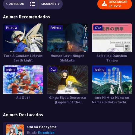
DESCARGAR
ANTERIOR
SIGUIENTE
Episodio
Animes Recomendados
Pelicula
Pelicula
OVA
Turn A Gundam I Movie:
Human Lost: Ningen
Seikai no Danshou
Earth Light
Shikkaku
Tanjou
Anime
Ova
Anime
All Out!!
Ginga Eiyuu Densetsu
Ano Hi Mita Hana no
(Legend of the
Namae o Boku-tachi wa
Galactic Heroes)
Mada Shiranai
Animes Destacados
Oni no Hanayome
Estado:
En emision