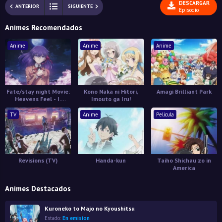
DESCARGAR
ANTERIOR
SIGUIENTE
Episodio
Animes Recomendados
Anime
Anime
Anime
Fate/stay night Movie:
Kono Naka ni Hitori,
Amagi Brilliant Park
Heavens Feel - I.
Imouto ga Iru!
Presage Flower
TV
Anime
Pelicula
Revisions (TV)
Handa-kun
Taiho Shichau zo in
America
Animes Destacados
Kuroneko to Majo no Kyoushitsu
Estado:
En emision