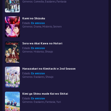
Géneros:
Comedia
,
Escolares
,
Fantasía
Kami no Shizuku
Estado:
En emision
Géneros:
Drama
,
Misterio
,
Seinen
Sora wa Akai Kawa no Hotori
Estado:
En emision
Géneros:
Historico
,
Shoujo
Hanazakari no Kimitachi e 2nd Season
Estado:
En emision
Géneros:
Escolares
,
Shoujo
Kimi ga Shinu made Koi wo Shitai
Estado:
En emision
Géneros:
Escolares
,
Fantasía
,
Yuri