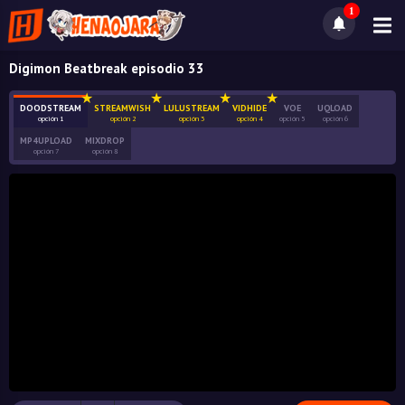
1
Digimon Beatbreak episodio 33
DOODSTREAM
STREAMWISH
LULUSTREAM
VIDHIDE
VOE
UQLOAD
opción 1
opción 2
opción 3
opción 4
opción 5
opción 6
MP4UPLOAD
MIXDROP
opción 7
opción 8