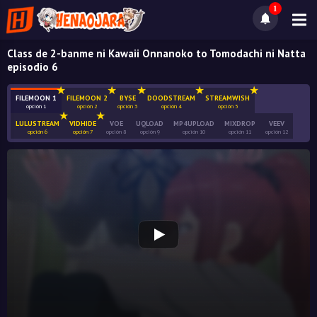
1
Class de 2-banme ni Kawaii Onnanoko to Tomodachi ni Natta
episodio 6
FILEMOON 1
FILEMOON 2
BYSE
DOODSTREAM
STREAMWISH
opción 1
opción 2
opción 3
opción 4
opción 5
LULUSTREAM
VIDHIDE
VOE
UQLOAD
MP4UPLOAD
MIXDROP
VEEV
opción 6
opción 7
opción 8
opción 9
opción 10
opción 11
opción 12