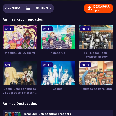
DESCARGAR
ANTERIOR
SIGUIENTE
Episodio
Animes Recomendados
Anime
Anime
Anime
Maoujou de Oyasumi
number24
Full Metal Panic!
Invisible Victory
Ova
Anime
Anime
Uchuu Senkan Yamato
Gekidol
Houkago Saikoro Club
2199 (Space Battleship
Yamato)
Animes Destacados
Yoroi Shin Den Samurai Troopers