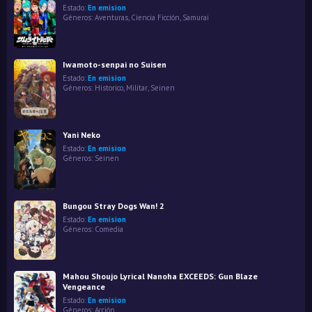
Estado:
En emision
Géneros:
Aventuras
,
Ciencia Ficción
,
Samurai
Iwamoto-senpai no Suisen
Estado:
En emision
Géneros:
Historico
,
Militar
,
Seinen
Yani Neko
Estado:
En emision
Géneros:
Seinen
Bungou Stray Dogs Wan! 2
Estado:
En emision
Géneros:
Comedia
Mahou Shoujo Lyrical Nanoha EXCEEDS: Gun Blaze
Vengeance
Estado:
En emision
Géneros:
Acción