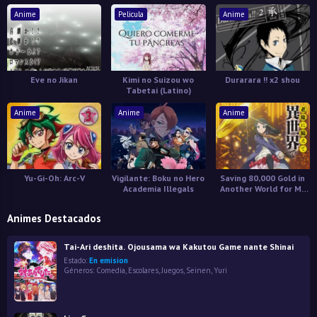
Anime
Pelicula
Anime
Eve no Jikan
Kimi no Suizou wo
Durarara !! x2 shou
Tabetai (Latino)
Anime
Anime
Anime
Yu-Gi-Oh: Arc-V
Vigilante: Boku no Hero
Saving 80,000 Gold in
Academia Illegals
Another World for My
Retirement
Animes Destacados
Tai-Ari deshita. Ojousama wa Kakutou Game nante Shinai
Estado:
En emision
Géneros:
Comedia
,
Escolares
,
Juegos
,
Seinen
,
Yuri