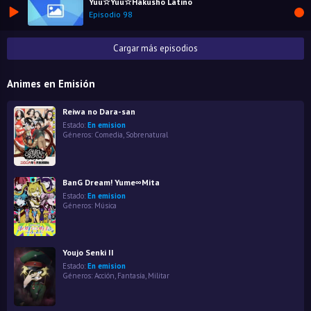
Yuu☆Yuu☆Hakusho Latino
Episodio 98
Cargar más episodios
Animes en Emisión
Reiwa no Dara-san
Estado:
En emision
Géneros:
Comedia
,
Sobrenatural
BanG Dream! Yume∞Mita
Estado:
En emision
Géneros:
Música
Youjo Senki II
Estado:
En emision
Géneros:
Acción
,
Fantasía
,
Militar