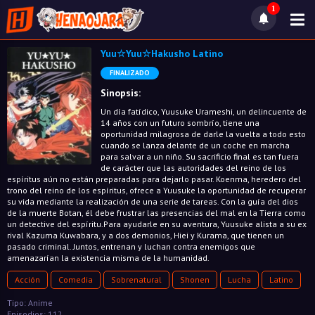
1
Yuu☆Yuu☆Hakusho Latino
FINALIZADO
Sinopsis:
Un día fatídico, Yuusuke Urameshi, un delincuente de
14 años con un futuro sombrío, tiene una
oportunidad milagrosa de darle la vuelta a todo esto
cuando se lanza delante de un coche en marcha
para salvar a un niño. Su sacrificio final es tan fuera
de carácter que las autoridades del reino de los
espíritus aún no están preparadas para dejarlo pasar. Koenma, heredero del
trono del reino de los espíritus, ofrece a Yuusuke la oportunidad de recuperar
su vida mediante la realización de una serie de tareas. Con la guía del dios
de la muerte Botan, él debe frustrar las presencias del mal en la Tierra como
un detective del espíritu.Para ayudarle en su aventura, Yuusuke alista a su ex
rival Kazuma Kuwabara, y a dos demonios, Hiei y Kurama, que tienen un
pasado criminal. Juntos, entrenan y luchan contra enemigos que
amenazarían la existencia misma de la humanidad.
Acción
Comedia
Sobrenatural
Shonen
Lucha
Latino
Tipo: Anime
Episodios: 112