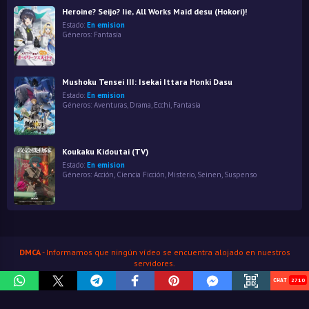
Heroine? Seijo? Iie, All Works Maid desu (Hokori)!
Estado:
En emision
Géneros:
Fantasía
Mushoku Tensei III: Isekai Ittara Honki Dasu
Estado:
En emision
Géneros:
Aventuras
,
Drama
,
Ecchi
,
Fantasía
Koukaku Kidoutai (TV)
Estado:
En emision
Géneros:
Acción
,
Ciencia Ficción
,
Misterio
,
Seinen
,
Suspenso
DMCA
- Informamos que ningún vídeo se encuentra alojado en nuestros
servidores.
HenaoJara
© Copyright 2026
2710