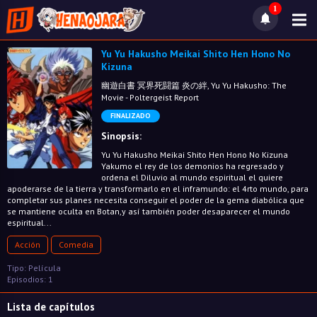
1
Yu Yu Hakusho Meikai Shito Hen Hono No
Kizuna
幽遊白書 冥界死闘篇 炎の絆, Yu Yu Hakusho: The
Movie - Poltergeist Report
FINALIZADO
Sinopsis:
Yu Yu Hakusho Meikai Shito Hen Hono No Kizuna
Yakumo el rey de los demonios ha regresado y
ordena el Diluvio al mundo espiritual el quiere
apoderarse de la tierra y transformarlo en el inframundo: el 4rto mundo, para
completar sus planes necesita conseguir el poder de la gema diabólica que
se mantiene oculta en Botan,y así también poder desaparecer el mundo
espiritual...
Acción
Comedia
Tipo: Película
Episodios: 1
Lista de capítulos