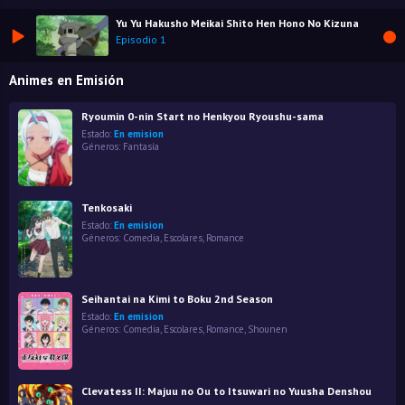
Yu Yu Hakusho Meikai Shito Hen Hono No Kizuna
Episodio 1
Animes en Emisión
Ryoumin 0-nin Start no Henkyou Ryoushu-sama
Estado:
En emision
Géneros:
Fantasía
Tenkosaki
Estado:
En emision
Géneros:
Comedia
,
Escolares
,
Romance
Seihantai na Kimi to Boku 2nd Season
Estado:
En emision
Géneros:
Comedia
,
Escolares
,
Romance
,
Shounen
Clevatess II: Majuu no Ou to Itsuwari no Yuusha Denshou