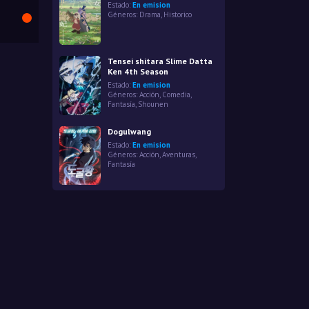
Estado:
En emision
Géneros:
Drama
,
Historico
Tensei shitara Slime Datta
Ken 4th Season
Estado:
En emision
Géneros:
Acción
,
Comedia
,
Fantasía
,
Shounen
Dogulwang
Estado:
En emision
Géneros:
Acción
,
Aventuras
,
Fantasía