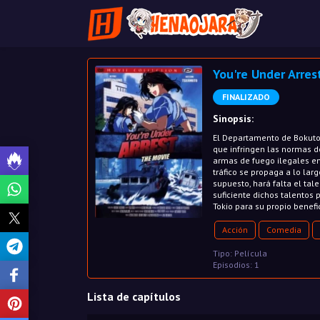
You're Under Arres
FINALIZADO
Sinopsis:
El Departamento de Bokuto
que infringen las normas de
armas de fuego ilegales en
tráfico se propaga a lo lar
supuesto, hará falta el ta
suficiente dichos talentos
Tokio para su propio benefic
Acción
Comedia
Tipo: Película
Episodios: 1
Lista de capítulos