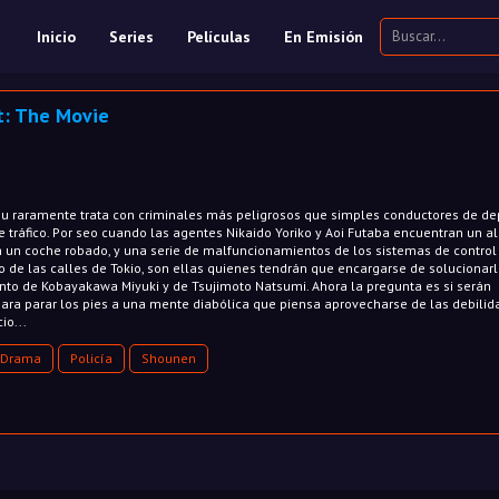
Inicio
Series
Películas
En Emisión
t: The Movie
u raramente trata con criminales más peligrosos que simples conductores de de
 tráfico. Por seo cuando las agentes Nikaido Yoriko y Aoi Futaba encuentran un al
 un coche robado, y una serie de malfuncionamientos de los sistemas de control
go de las calles de Tokio, son ellas quienes tendrán que encargarse de solucionarlo
lento de Kobayakawa Miyuki y de Tsujimoto Natsumi. Ahora la pregunta es si serán
 para parar los pies a una mente diabólica que piensa aprovecharse de las debili
io...
Drama
Policía
Shounen