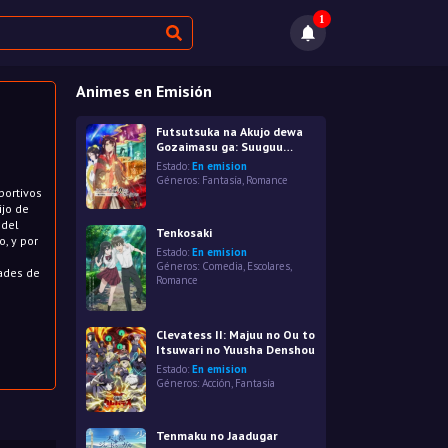
1
Animes en Emisión
Futsutsuka na Akujo dewa
Gozaimasu ga: Suuguu
Chouso Torikae Den
Estado:
En emision
Géneros:
Fantasía
,
Romance
portivos
ijo de
 del
Tenkosaki
, y por
Estado:
En emision
Géneros:
Comedia
,
Escolares
,
dades de
Romance
Clevatess II: Majuu no Ou to
Itsuwari no Yuusha Denshou
Estado:
En emision
Géneros:
Acción
,
Fantasía
Tenmaku no Jaadugar