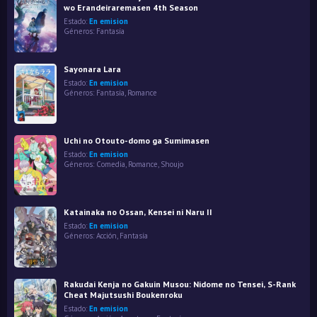
wo Erandeiraremasen 4th Season
Estado:
En emision
Géneros:
Fantasía
Sayonara Lara
Estado:
En emision
Géneros:
Fantasía
,
Romance
Uchi no Otouto-domo ga Sumimasen
Estado:
En emision
Géneros:
Comedia
,
Romance
,
Shoujo
Katainaka no Ossan, Kensei ni Naru II
Estado:
En emision
Géneros:
Acción
,
Fantasía
Rakudai Kenja no Gakuin Musou: Nidome no Tensei, S-Rank
Cheat Majutsushi Boukenroku
Estado:
En emision