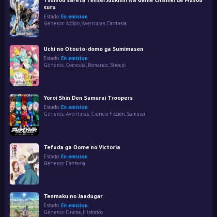
suru
Estado:
En emision
Géneros:
Acción
,
Aventuras
,
Fantasía
Uchi no Otouto-domo ga Sumimasen
Estado:
En emision
Géneros:
Comedia
,
Romance
,
Shoujo
Yoroi Shin Den Samurai Troopers
Estado:
En emision
Géneros:
Aventuras
,
Ciencia Ficción
,
Samurai
Tefuda ga Oome no Victoria
Estado:
En emision
Géneros:
Fantasía
Tenmaku no Jaadugar
Estado:
En emision
Géneros:
Drama
,
Historico