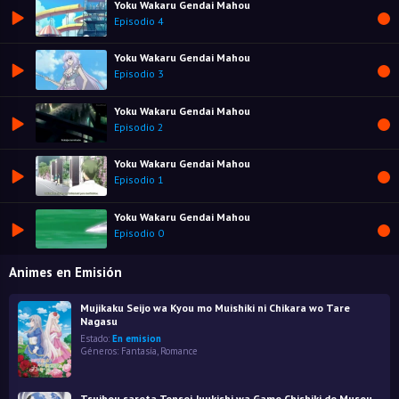
Yoku Wakaru Gendai Mahou
Episodio 4
Yoku Wakaru Gendai Mahou
Episodio 3
Yoku Wakaru Gendai Mahou
Episodio 2
Yoku Wakaru Gendai Mahou
Episodio 1
Yoku Wakaru Gendai Mahou
Episodio 0
Animes en Emisión
Mujikaku Seijo wa Kyou mo Muishiki ni Chikara wo Tare
Nagasu
Estado:
En emision
Géneros:
Fantasía
,
Romance
Tsuihou sareta Tensei Juukishi wa Game Chishiki de Musou