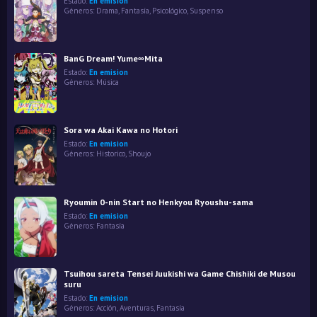
Estado:
En emision
Géneros:
Drama
,
Fantasía
,
Psicológico
,
Suspenso
BanG Dream! Yume∞Mita
Estado:
En emision
Géneros:
Música
Sora wa Akai Kawa no Hotori
Estado:
En emision
Géneros:
Historico
,
Shoujo
Ryoumin 0-nin Start no Henkyou Ryoushu-sama
Estado:
En emision
Géneros:
Fantasía
Tsuihou sareta Tensei Juukishi wa Game Chishiki de Musou
suru
Estado:
En emision
Géneros:
Acción
,
Aventuras
,
Fantasía