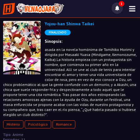
1
Yojou-han Shinwa Taikei
FINALIZADO
Sinopsis:
asada en la novela homónima de Tomihiko Morimi y
dirigida por Masaaki Yuasa (Mindgame, Kemonozume,
Kaiba).La historia empieza con un protagonista sin
nombre, que comienza su primer año en la
universidad. Allí se une al club de tenis para intentar
encontrar el amor y tener una vida universitaria de
color de rosa, pero en vez de eso conoce a Ozu, un
chico problemático al que la gente confunde con un demonio, y a Akashi, una
chica que suele responder fría y despectivamente a todo aquél que le
propone tener una cita romántica. Tras pasar dos años estropeando las
relaciones amorosas ajenas con la ayuda de Ozu, durante un festival, una
masa enfurecida se propone acabar con las vidas de nuestro protagonista y
su compañero que, tras caer en el río piensa, “¿Qué habría pasado si hubiese
elegido un club distinto?”.
Misterio
Psicológico
Romance
Tipo: Anime
Episodios: 11