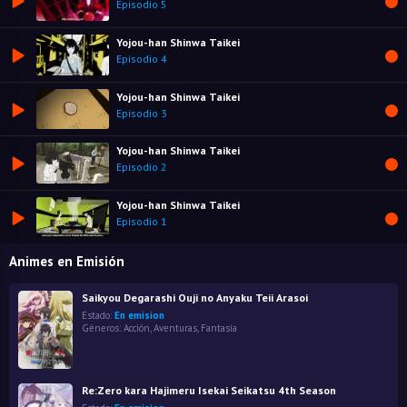
Episodio 5
Yojou-han Shinwa Taikei
Episodio 4
Yojou-han Shinwa Taikei
Episodio 3
Yojou-han Shinwa Taikei
Episodio 2
Yojou-han Shinwa Taikei
Episodio 1
Animes en Emisión
Saikyou Degarashi Ouji no Anyaku Teii Arasoi
Estado:
En emision
Géneros:
Acción
,
Aventuras
,
Fantasía
Re:Zero kara Hajimeru Isekai Seikatsu 4th Season