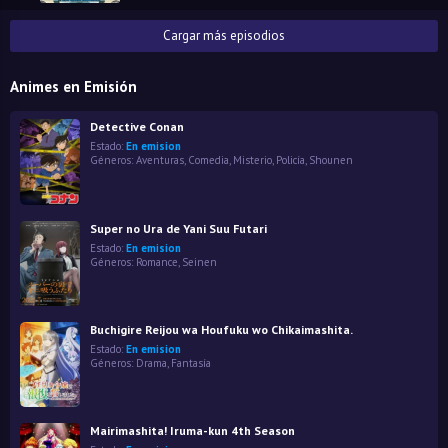
Cargar más episodios
Animes en Emisión
Detective Conan
Estado:
En emision
Géneros:
Aventuras
,
Comedia
,
Misterio
,
Policía
,
Shounen
Super no Ura de Yani Suu Futari
Estado:
En emision
Géneros:
Romance
,
Seinen
Buchigire Reijou wa Houfuku wo Chikaimashita.
Estado:
En emision
Géneros:
Drama
,
Fantasía
Mairimashita! Iruma-kun 4th Season