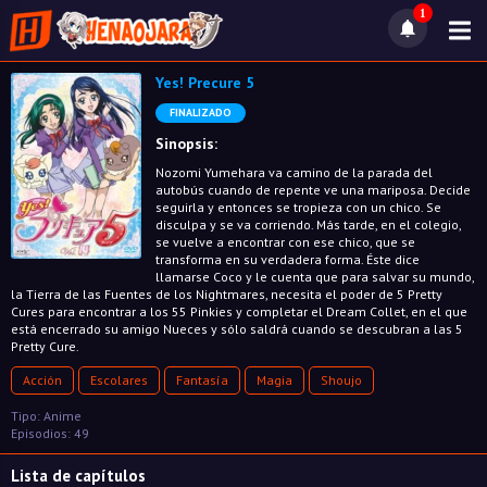
1
Yes! Precure 5
FINALIZADO
Sinopsis:
Nozomi Yumehara va camino de la parada del
autobús cuando de repente ve una mariposa. Decide
seguirla y entonces se tropieza con un chico. Se
disculpa y se va corriendo. Más tarde, en el colegio,
se vuelve a encontrar con ese chico, que se
transforma en su verdadera forma. Éste dice
llamarse Coco y le cuenta que para salvar su mundo,
la Tierra de las Fuentes de los Nightmares, necesita el poder de 5 Pretty
Cures para encontrar a los 55 Pinkies y completar el Dream Collet, en el que
está encerrado su amigo Nueces y sólo saldrá cuando se descubran a las 5
Pretty Cure.
Acción
Escolares
Fantasía
Magia
Shoujo
Tipo: Anime
Episodios: 49
Lista de capítulos