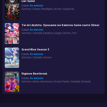
Liar Game
Estado:
En emision
Géneros:
Drama
,
Psicológico
,
Seinen
,
Suspenso
Tai-Ari deshita. Ojousama wa Kakutou Game nante Shinai
Estado:
En emision
Géneros:
Comedia
,
Escolares
,
Juegos
,
Seinen
,
Yuri
Grand Blue Season 3
Estado:
En emision
Géneros:
Comedia
,
Seinen
Digimon Beatbreak
Estado:
En emision
Géneros:
Acción
,
Aventuras
,
Ciencia Ficción
,
Comedia
,
Fantasía