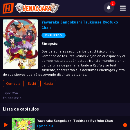
1
Yawaraka Sangokushi Tsukisase Ryofuko
Chan
FINALIZADO
Sinopsis:
Dos personajes secundarios del clásico chino
Romance de los Tres Reinos viajan en el espacio y el
tiempo hasta el Japón actual, transformándose en un
par de crías de primaria. Junto a Ryofu y su leal
sirviente, aparecerán sus acérrimos enemigos y otro
de sus siervos que irá poseyendo distintos peluches.
Comedia
Ecchi
Magia
Tipo: OVA
Episodios: 4
Lista de capítulos
Yawaraka Sangokushi Tsukisase Ryofuko Chan
Episodio 4