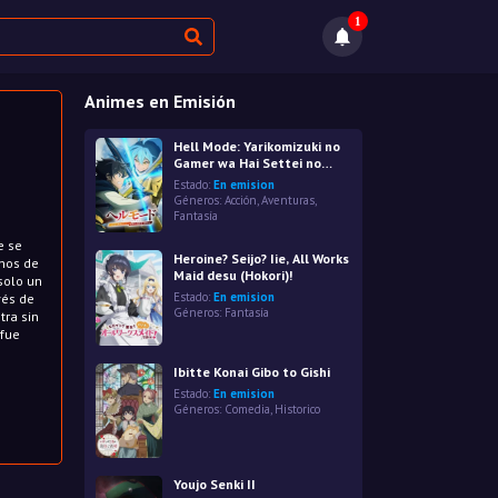
1
Animes en Emisión
Hell Mode: Yarikomizuki no
Gamer wa Hai Settei no
Isekai de Musou suru 2nd
Estado:
En emision
Season
Géneros:
Acción
,
Aventuras
,
Fantasía
e se
Heroine? Seijo? Iie, All Works
anos de
Maid desu (Hokori)!
solo un
Estado:
En emision
vés de
Géneros:
Fantasía
tra sin
 fue
Ibitte Konai Gibo to Gishi
Estado:
En emision
Géneros:
Comedia
,
Historico
Youjo Senki II