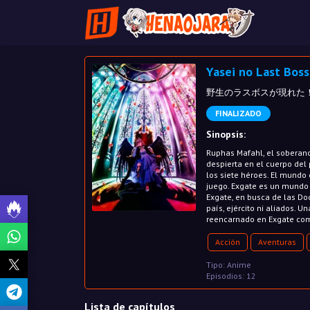
Yasei no Last Boss
野生のラスボスが現れた！, A Wil
FINALIZADO
Sinopsis:
Ruphas Mafahl, el soberano
despierta en el cuerpo del
los siete héroes. El mund
juego. Exgate es un mundo 
Exgate, en busca de las Do
país, ejército ni aliados.
reencarnado en Exgate co
Acción
Aventuras
Tipo: Anime
Episodios: 12
Lista de capítulos