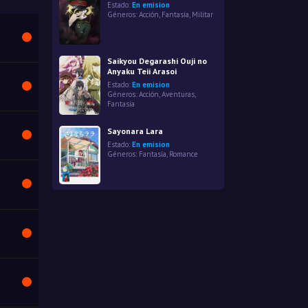
Estado:
En emision
Géneros:
Acción
,
Fantasía
,
Militar
Saikyou Degarashi Ouji no
Anyaku Teii Arasoi
Estado:
En emision
Géneros:
Acción
,
Aventuras
,
Fantasía
Sayonara Lara
Estado:
En emision
Géneros:
Fantasía
,
Romance