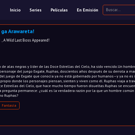
Inicio
Series
Películas
En Emisión
 ga Arawareta!
d Last Boss Appeared!
 de alas negras y líder de las Doce Estrellas del Cielo, ha sido vencido.Un hombr
 personaje del juego Exgate, Ruphas, doscientos años después de su derrota a m
o del juego de Exgate que conocía ya no está gobernado por humanos—y ya no es 
propio donde los personajes piensan, sienten y viven como él. Ruphas viaja a tra
ce Estrellas del Cielo, que hace mucho tiempo fueron disueltas.Ruphas se encuen
 Una pregunta permanece: ¿cuál es la verdadera razón por la que un hombre común
mo Ruphas?
Fantasía