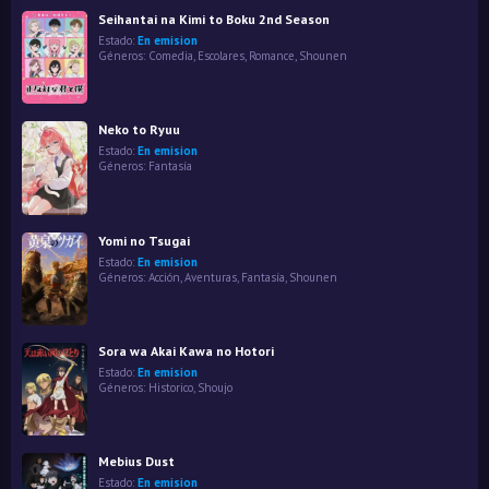
Seihantai na Kimi to Boku 2nd Season
Estado:
En emision
Géneros:
Comedia
,
Escolares
,
Romance
,
Shounen
Neko to Ryuu
Estado:
En emision
Géneros:
Fantasía
Yomi no Tsugai
Estado:
En emision
Géneros:
Acción
,
Aventuras
,
Fantasía
,
Shounen
Sora wa Akai Kawa no Hotori
Estado:
En emision
Géneros:
Historico
,
Shoujo
Mebius Dust
Estado:
En emision