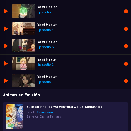
Yami Healer
Episodio 5
Yami Healer
Episodio 4
Yami Healer
Episodio 3
Yami Healer
Episodio 2
Yami Healer
Episodio 1
Animes en Emisión
Buchigire Reijou wa Houfuku wo Chikaimashita.
Estado:
En emision
Géneros:
Drama
,
Fantasía