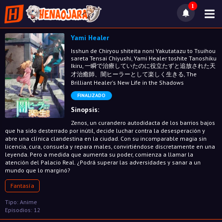
1
Yami Healer
Isshun de Chiryou shiteita noni Yakutatazu to Tsuihou
sareta Tensai Chiyushi, Yami Healer toshite Tanoshiku
Ikiru, 一瞬で治療していたのに役立たずと追放された天
才治癒師、闇ヒーラーとして楽しく生きる, The
Brilliant Healer's New Life in the Shadows
FINALIZADO
Sinopsis:
Zenos, un curandero autodidacta de los barrios bajos
que ha sido desterrado por inútil, decide luchar contra la desesperación y
abre una clínica clandestina en la ciudad. Con su incomparable magia sin
licencia, cura, consuela y repara males, convirtiéndose discretamente en una
leyenda. Pero a medida que aumenta su poder, comienza a llamar la
atención del Palacio Real. ¿Podrá superar las adversidades y sanar a un
mundo que lo marginó?
Fantasía
Tipo: Anime
Episodios: 12