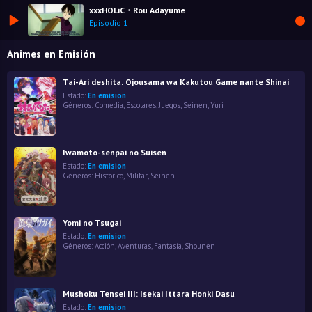
xxxHOLiC・Rou Adayume
Episodio 1
Animes en Emisión
Tai-Ari deshita. Ojousama wa Kakutou Game nante Shinai
Estado:
En emision
Géneros:
Comedia
,
Escolares
,
Juegos
,
Seinen
,
Yuri
Iwamoto-senpai no Suisen
Estado:
En emision
Géneros:
Historico
,
Militar
,
Seinen
Yomi no Tsugai
Estado:
En emision
Géneros:
Acción
,
Aventuras
,
Fantasía
,
Shounen
Mushoku Tensei III: Isekai Ittara Honki Dasu
Estado:
En emision