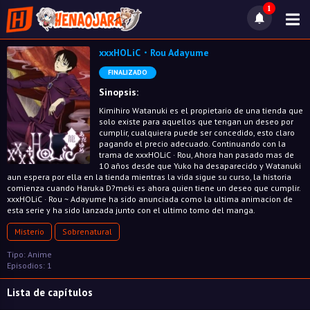
1
xxxHOLiC・Rou Adayume
FINALIZADO
Sinopsis:
Kimihiro Watanuki es el propietario de una tienda que
solo existe para aquellos que tengan un deseo por
cumplir, cualquiera puede ser concedido, esto claro
pagando el precio adecuado. Continuando con la
trama de xxxHOLiC · Rou, Ahora han pasado mas de
10 años desde que Yuko ha desaparecido y Watanuki
aun espera por ella en la tienda mientras la vida sigue su curso, la historia
comienza cuando Haruka D?meki es ahora quien tiene un deseo que cumplir.
xxxHOLiC · Rou ~ Adayume ha sido anunciada como la ultima animacion de
esta serie y ha sido lanzada junto con el ultimo tomo del manga.
Misterio
Sobrenatural
Tipo: Anime
Episodios: 1
Lista de capítulos