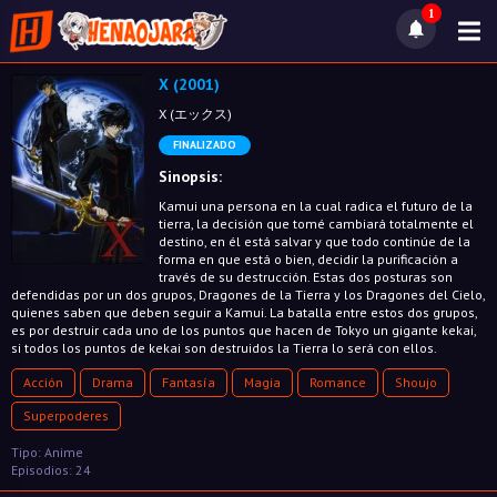
1
X (2001)
X (エックス)
FINALIZADO
Sinopsis:
Kamui una persona en la cual radica el futuro de la
tierra, la decisión que tomé cambiará totalmente el
destino, en él está salvar y que todo continúe de la
forma en que está o bien, decidir la purificación a
través de su destrucción. Estas dos posturas son
defendidas por un dos grupos, Dragones de la Tierra y los Dragones del Cielo,
quienes saben que deben seguir a Kamui. La batalla entre estos dos grupos,
es por destruir cada uno de los puntos que hacen de Tokyo un gigante kekai,
si todos los puntos de kekai son destruidos la Tierra lo será con ellos.
Acción
Drama
Fantasía
Magia
Romance
Shoujo
Superpoderes
Tipo: Anime
Episodios: 24