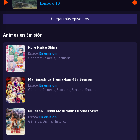
Episodio 10
Cargar más episodios
Animes en Emisión
Kore Kaite Shine
Estado:
En emision
Géneros:
Comedia
,
Shounen
Mairimashita! Iruma-kun 4th Season
Estado:
En emision
Géneros:
Comedia
,
Escolares
,
Fantasía
,
Shounen
Nijusseiki Denki Mokuroku: Eureka Evrika
Estado:
En emision
Géneros:
Drama
,
Historico