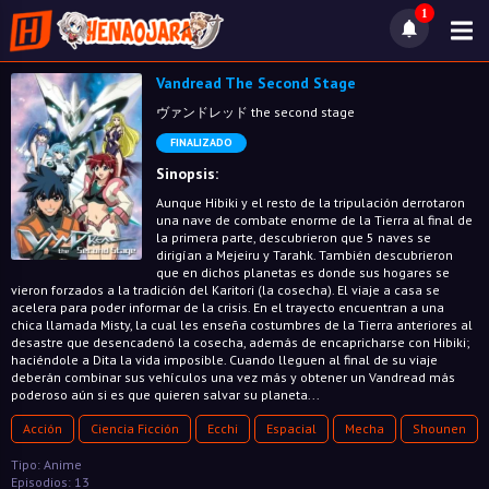
1
Vandread The Second Stage
ヴァンドレッド the second stage
FINALIZADO
Sinopsis:
Aunque Hibiki y el resto de la tripulación derrotaron
una nave de combate enorme de la Tierra al final de
la primera parte, descubrieron que 5 naves se
dirigían a Mejeiru y Tarahk. También descubrieron
que en dichos planetas es donde sus hogares se
vieron forzados a la tradición del Karitori (la cosecha). El viaje a casa se
acelera para poder informar de la crisis. En el trayecto encuentran a una
chica llamada Misty, la cual les enseña costumbres de la Tierra anteriores al
desastre que desencadenó la cosecha, además de encapricharse con Hibiki;
haciéndole a Dita la vida imposible. Cuando lleguen al final de su viaje
deberán combinar sus vehículos una vez más y obtener un Vandread más
poderoso aún si es que quieren salvar su planeta...
Acción
Ciencia Ficción
Ecchi
Espacial
Mecha
Shounen
Tipo: Anime
Episodios: 13