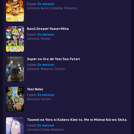
Estado:
En emision
Géneros:
Acción
,
Comedia
,
Shounen
BanG Dream! Yume∞Mita
Estado:
En emision
Géneros:
Música
Super no Ura de Yani Suu Futari
Estado:
En emision
Géneros:
Romance
,
Seinen
Yani Neko
Estado:
En emision
Géneros:
Seinen
Toumei na Yoru ni Kakeru Kimi to, Me ni Mienai Koi wo Shita.
Estado:
En emision
Géneros:
Drama
,
Romance