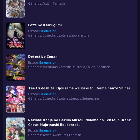
Géneros:
Acción
,
Fantasía
Let's Go Kaiki-gumi
Estado:
En emision
Géneros:
Comedia
,
Escolares
,
Sobrenatural
Detective Conan
Estado:
En emision
Géneros:
Aventuras
,
Comedia
,
Misterio
,
Policía
,
Shounen
Tai-Ari deshita. Ojousama wa Kakutou Game nante Shinai
Estado:
En emision
Géneros:
Comedia
,
Escolares
,
Juegos
,
Seinen
,
Yuri
Rakudai Kenja no Gakuin Musou: Nidome no Tensei, S-Rank
Cheat Majutsushi Boukenroku
Estado:
En emision
Géneros:
Acción
,
Aventuras
,
Fantasía