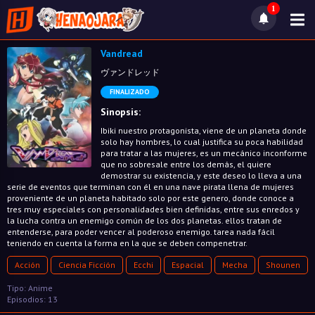
1
Vandread
ヴァンドレッド
FINALIZADO
Sinopsis:
Ibiki nuestro protagonista, viene de un planeta donde
solo hay hombres, lo cual justifica su poca habilidad
para tratar a las mujeres, es un mecánico inconforme
que no sobresale entre los demás, el quiere
demostrar su existencia, y este deseo lo lleva a una
serie de eventos que terminan con él en una nave pirata llena de mujeres
proveniente de un planeta habitado solo por este genero, donde conoce a
tres muy especiales con personalidades bien definidas, entre sus enredos y
la lucha contra un enemigo común de los dos planetas. ellos tratan de
entenderse, para poder vencer al poderoso enemigo. tarea nada fácil
teniendo en cuenta la forma en la que se deben compenetrar.
Acción
Ciencia Ficción
Ecchi
Espacial
Mecha
Shounen
Tipo: Anime
Episodios: 13