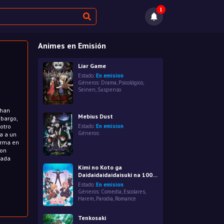
1
Animes en Emisión
Liar Game
Estado:
En emision
Géneros:
Drama
,
Psicológico
,
Seinen
,
Suspenso
 han
Mebius Dust
mbargo,
 otro
Estado:
En emision
Géneros:
a a un
orma en
son
nada
Kimi no Koto ga
Daidaidaidaidaisuki na 100-
nin no Kanojo
Estado:
En emision
Géneros:
Comedia
,
Escolares
,
Harem
,
Parodia
,
Romance
Tenkosaki