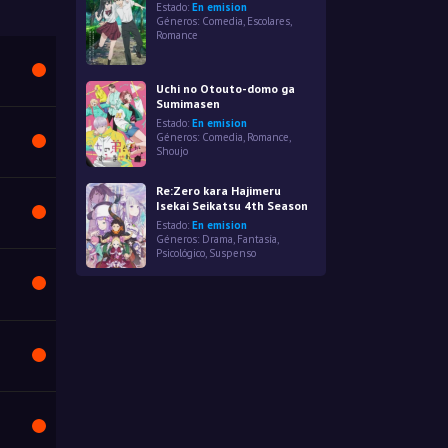
Estado:
En emision
Géneros:
Comedia
,
Escolares
,
Romance
Uchi no Otouto-domo ga
Sumimasen
Estado:
En emision
Géneros:
Comedia
,
Romance
,
Shoujo
Re:Zero kara Hajimeru
Isekai Seikatsu 4th Season
Estado:
En emision
Géneros:
Drama
,
Fantasía
,
Psicológico
,
Suspenso