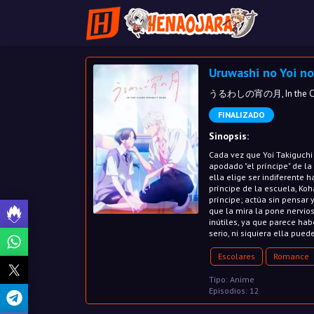
Uruwashi no Yoi no
うるわしの宵の月, In the Cle
FINALIZADO
Sinopsis:
Cada vez que Yoi Takiguchi
apodado "el príncipe" de la
ella elige ser indiferente 
príncipe de la escuela, Ko
príncipe; actúa sin pensar 
que la mira la pone nervios
inútiles, ya que parece ha
serio, ni siquiera ella pue
Escolares
Romance
Tipo: Anime
Episodios: 12