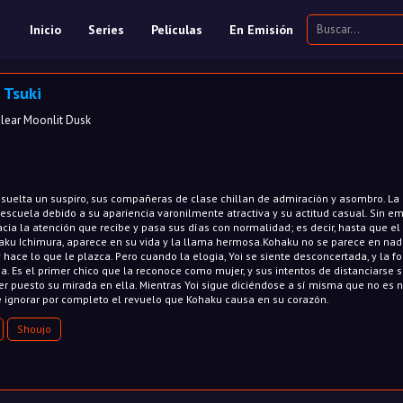
Inicio
Series
Películas
En Emisión
 Tsuki
ar Moonlit Dusk
 suelta un suspiro, sus compañeras de clase chillan de admiración y asombro. La
 escuela debido a su apariencia varonilmente atractiva y su actitud casual. Sin e
hacia la atención que recibe y pasa sus días con normalidad; es decir, hasta que el
haku Ichimura, aparece en su vida y la llama hermosa.Kohaku no se parece en nad
y hace lo que le plazca. Pero cuando la elogia, Yoi se siente desconcertada, y la f
a. Es el primer chico que la reconoce como mujer, y sus intentos de distanciarse 
ber puesto su mirada en ella. Mientras Yoi sigue diciéndose a sí misma que no es 
de ignorar por completo el revuelo que Kohaku causa en su corazón.
Shoujo