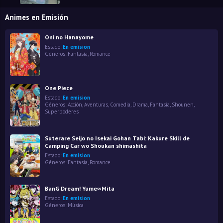
Animes en Emisión
Oni no Hanayome
Estado:
En emision
Géneros:
Fantasía
,
Romance
One Piece
Estado:
En emision
Géneros:
Acción
,
Aventuras
,
Comedia
,
Drama
,
Fantasía
,
Shounen
,
Superpoderes
Suterare Seijo no Isekai Gohan Tabi: Kakure Skill de
Camping Car wo Shoukan shimashita
Estado:
En emision
Géneros:
Fantasía
,
Romance
BanG Dream! Yume∞Mita
Estado:
En emision
Géneros:
Música