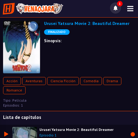
1
Urusei Yatsura Movie 2: Beautiful Dreamer
FINALIZADO
Sinopsis:
Acción
Aventuras
Ciencia Ficción
Comedia
Drama
Romance
Tipo: Película
Episodios: 1
Lista de capítulos
Urusei Yatsura Movie 2: Beautiful Dreamer
Episodio 1