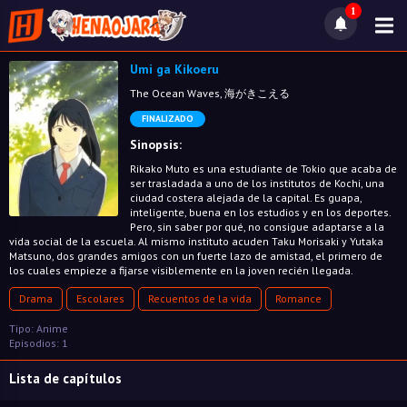
1
Umi ga Kikoeru
The Ocean Waves, 海がきこえる
FINALIZADO
Sinopsis:
Rikako Muto es una estudiante de Tokio que acaba de
ser trasladada a uno de los institutos de Kochi, una
ciudad costera alejada de la capital. Es guapa,
inteligente, buena en los estudios y en los deportes.
Pero, sin saber por qué, no consigue adaptarse a la
vida social de la escuela. Al mismo instituto acuden Taku Morisaki y Yutaka
Matsuno, dos grandes amigos con un fuerte lazo de amistad, el primero de
los cuales empieze a fijarse visiblemente en la joven recién llegada.
Drama
Escolares
Recuentos de la vida
Romance
Tipo: Anime
Episodios: 1
Lista de capítulos