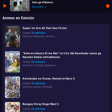
Umi ga Kikoeru
Episodio 1
Animes en Emisión
Super no Ura de Yani Suu Futari
Estado:
En emision
Géneros:
Romance
,
Seinen
"Kimi wo Aisuru Ki wa Nai" to Itta Jiki Koushaku-sama ga
Nazeka Dekiai shitekimasu
Estado:
En emision
Géneros:
Fantasía
,
Romance
Katainaka no Ossan, Kensei ni Naru II
Estado:
En emision
Géneros:
Acción
,
Fantasía
Bungou Stray Dogs Wan! 2
Estado:
En emision