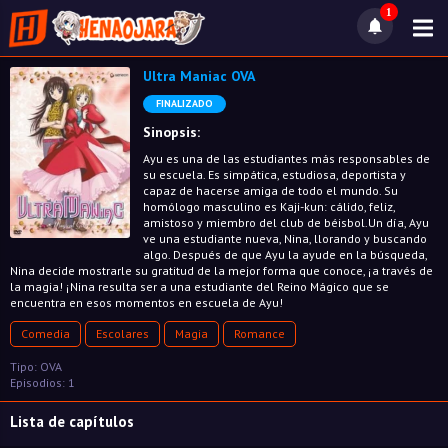
1
Ultra Maniac OVA
FINALIZADO
Sinopsis:
Ayu es una de las estudiantes más responsables de
su escuela. Es simpática, estudiosa, deportista y
capaz de hacerse amiga de todo el mundo. Su
homólogo masculino es Kaji-kun: cálido, feliz,
amistoso y miembro del club de béisbol.Un día, Ayu
ve una estudiante nueva, Nina, llorando y buscando
algo. Después de que Ayu la ayude en la búsqueda,
Nina decide mostrarle su gratitud de la mejor forma que conoce, ¡a través de
la magia! ¡Nina resulta ser a una estudiante del Reino Mágico que se
encuentra en esos momentos en escuela de Ayu!
Comedia
Escolares
Magia
Romance
Tipo: OVA
Episodios: 1
Lista de capítulos