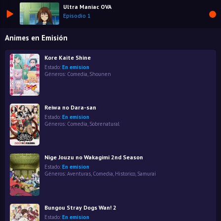
Ultra Maniac OVA
Episodio 1
Animes en Emisión
Kore Kaite Shine
Estado:
En emision
Géneros:
Comedia
,
Shounen
Reiwa no Dara-san
Estado:
En emision
Géneros:
Comedia
,
Sobrenatural
Nige Jouzu no Wakagimi 2nd Season
Estado:
En emision
Géneros:
Aventuras
,
Comedia
,
Historico
,
Samurai
Bungou Stray Dogs Wan! 2
Estado:
En emision