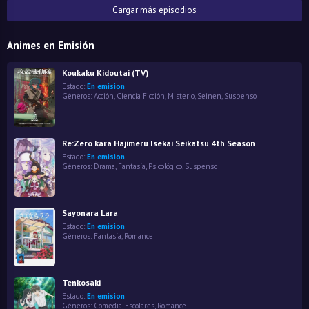
Cargar más episodios
Animes en Emisión
Koukaku Kidoutai (TV)
Estado:
En emision
Géneros:
Acción
,
Ciencia Ficción
,
Misterio
,
Seinen
,
Suspenso
Re:Zero kara Hajimeru Isekai Seikatsu 4th Season
Estado:
En emision
Géneros:
Drama
,
Fantasía
,
Psicológico
,
Suspenso
Sayonara Lara
Estado:
En emision
Géneros:
Fantasía
,
Romance
Tenkosaki
Estado:
En emision
Géneros:
Comedia
,
Escolares
,
Romance